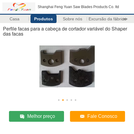
Shanghai Feng Yuan Saw Blades Products Co. ltd
Casa
Produtos
Sobre nós
Excursão da fábrica
>>
Perfile facas para a cabeça de cortador variável do Shaper
das facas
Melhor preço
Fale Conosco