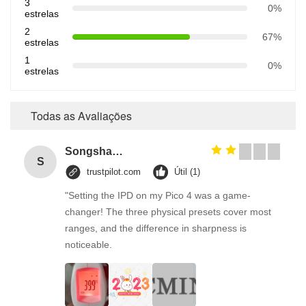
3
0%
estrelas
2
67%
estrelas
1
0%
estrelas
Todas as Avaliações
Songshang
S
trustpilot.com
Útil (1)
"Setting the IPD on my Pico 4 was a game-
changer! The three physical presets cover most
ranges, and the difference in sharpness is
noticeable.