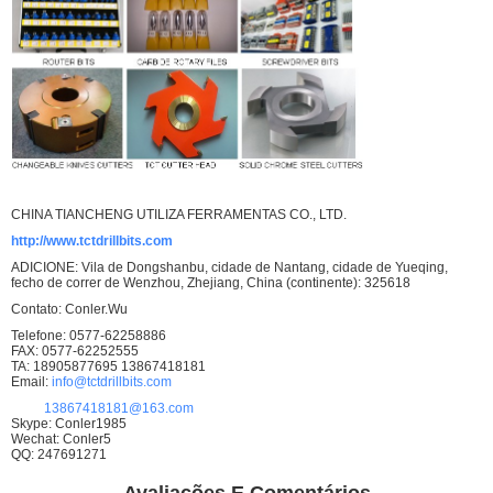
CHINA TIANCHENG UTILIZA FERRAMENTAS CO., LTD.
http://www.tctdrillbits.com
ADICIONE: Vila de Dongshanbu, cidade de Nantang, cidade de Yueqing,
fecho de correr de Wenzhou, Zhejiang, China (continente): 325618
Contato: Conler.Wu
Telefone: 0577-62258886
FAX: 0577-62252555
TA: 18905877695 13867418181
Email:
info@tctdrillbits.com
13867418181@163.com
Skype: Conler1985
Wechat: Conler5
QQ: 247691271
Avaliações E Comentários