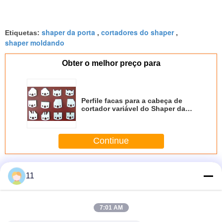
shaper da porta
cortadores do shaper
Etiquetas:
,
,
shaper moldando
Obter o melhor preço para
Perfile facas para a cabeça de
cortador variável do Shaper das
facas
Continue
Modelador de metal duro inteiriço
Mais
11
7:01 AM