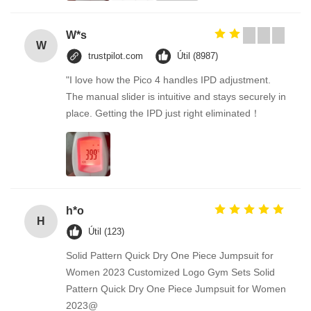
W*s
W
trustpilot.com
Útil (8987)
"I love how the Pico 4 handles IPD adjustment.
The manual slider is intuitive and stays securely in
place. Getting the IPD just right eliminated！
h*o
H
Útil (123)
Solid Pattern Quick Dry One Piece Jumpsuit for
Women 2023 Customized Logo Gym Sets Solid
Pattern Quick Dry One Piece Jumpsuit for Women
2023@