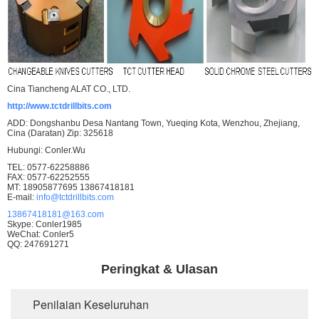
Cina Tiancheng ALAT CO., LTD.
http://www.tctdrillbits.com
ADD: Dongshanbu Desa Nantang Town, Yueqing Kota, Wenzhou, Zhejiang,
Cina (Daratan) Zip: 325618
Hubungi: Conler.Wu
TEL: 0577-62258886
FAX: 0577-62252555
MT: 18905877695 13867418181
E-mail:
info@tctdrillbits.com
13867418181@163.com
Skype: Conler1985
WeChat: Conler5
QQ: 247691271
Peringkat & Ulasan
Penilaian Keseluruhan