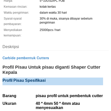
Harga:
5~10USD/PC FOB
Kemasan rincian:
kotak kertas
Waktu pengiriman:
dalam waktu 30 hari
Syarat-syarat
30% di muka, sisanya dibayar sebelum
pengiriman
pembayaran:
Menyediakan
25000pcs / hari
kemampuan:
Deskripsi
Carbide pembentuk Cutters
Profil Pisau Untuk pisau diganti Shaper Cutter
Kepala
Profil Pisau Spesifikasi
Barang
pisau profil untuk pembentuk cutter
Ukuran
40 * 4mm 50 * 4mm atau
menyesuaikan