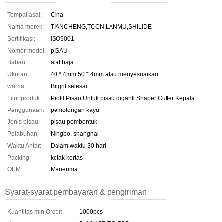
Tempat asal:
Cina
Nama merek:
TIANCHENG,TCCN,LANMU,SHILIDE
Sertifikasi:
ISO9001
Nomor model:
pISAU
Bahan:
alat baja
Ukuran:
40 * 4mm 50 * 4mm atau menyesuaikan
warna:
Bright selesai
Fitur produk:
Profil Pisau Untuk pisau diganti Shaper Cutter Kepala
Penggunaan:
pemotongan kayu
Jenis pisau:
pisau pembentuk
Pelabuhan:
Ningbo, shanghai
Waktu Antar:
Dalam waktu 30 hari
Packing:
kotak kertas
OEM:
Menerima
Syarat-syarat pembayaran & pengiriman
Kuantitas min Order:
1000pcs