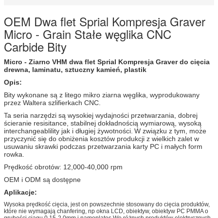
OEM Dwa flet Sprial Kompresja Graver
Micro - Grain Stałe węglika CNC
Carbide Bity
Micro - Ziarno VHM dwa flet Sprial Kompresja Graver do cięcia
drewna, laminatu, sztuczny kamień, plastik
Opis:
Bity wykonane są z litego mikro ziarna węglika, wyprodukowany
przez Waltera szlifierkach CNC.
Ta seria narzędzi są wysokiej wydajności przetwarzania, dobrej
ścieranie resisitance, stabilnej dokładnością wymiarową, wysoką
interchangeablility jak i długiej żywotności.
W związku z tym, może
przyczynić się do obniżenia kosztów produkcji z wielkich zalet w
usuwaniu skrawki podczas przetwarzania karty PC i małych form
rowka.
Prędkość obrotów: 12,000-40,000 rpm
OEM i ODM są dostępne
Aplikacje:
Wysoka prędkość cięcia, jest on powszechnie stosowany do cięcia produktów,
które nie wymagają chanfering, np okna LCD, obiektyw, obiektyw PC PMMA o