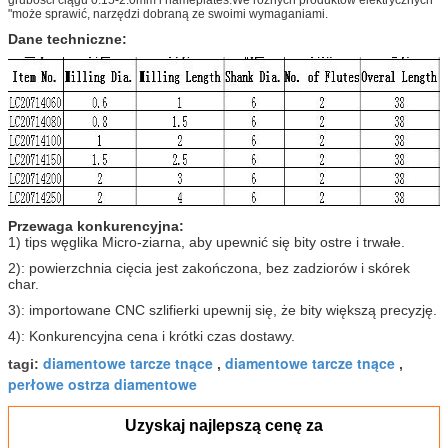
grubości ciągu 0.15-2.0mm i nameplates.We różnych produktów elektrycznych
"może sprawić, narzędzi dobraną ze swoimi wymaganiami.
Dane techniczne:
Przewaga konkurencyjna:
1) tips węglika Micro-ziarna, aby upewnić się bity ostre i trwałe.
2): powierzchnia cięcia jest zakończona, bez zadziorów i skórek
char.
3): importowane CNC szlifierki upewnij się, że bity większą precyzję.
4): Konkurencyjna cena i krótki czas dostawy.
diamentowe tarcze tnące
diamentowe tarcze tnące
tagi:
,
,
perłowe ostrza diamentowe
Uzyskaj najlepszą cenę za