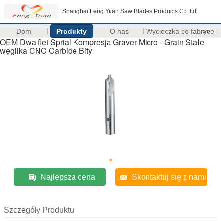
Shanghai Feng Yuan Saw Blades Products Co. ltd
Dom
Produkty
O nas
Wycieczka po fabryce
>>
OEM Dwa flet Sprial Kompresja Graver Micro - Grain Stałe
węglika CNC Carbide Bity
Najlepsza cena
Skontaktuj się z nami
Szczegóły Produktu