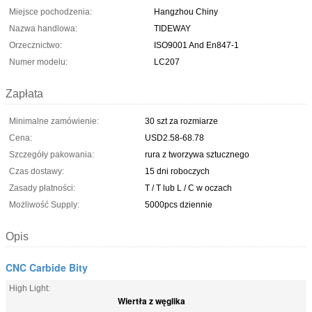
Miejsce pochodzenia:
Hangzhou Chiny
Nazwa handlowa:
TIDEWAY
Orzecznictwo:
ISO9001 And En847-1
Numer modelu:
LC207
Zapłata
Minimalne zamówienie:
30 szt za rozmiarze
Cena:
USD2.58-68.78
Szczegóły pakowania:
rura z tworzywa sztucznego
Czas dostawy:
15 dni roboczych
Zasady płatności:
T / T lub L / C w oczach
Możliwość Supply:
5000pcs dziennie
Opis
CNC Carbide Bity
High Light:
Wiertła z węglika