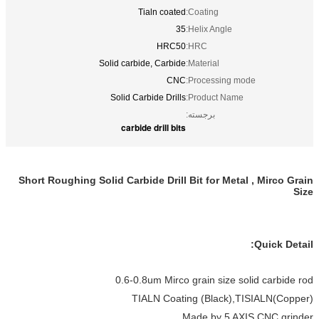
Tialn coated
Coating:
35
Helix Angle:
HRC50
HRC:
Solid carbide, Carbide
Material:
CNC
Processing mode:
Solid Carbide Drills
Product Name:
برجسته:
carbide drill bits
Short Roughing Solid Carbide Drill Bit for Metal , Mirco Grain
Size
Quick Detail:
0.6-0.8um Mirco grain size solid carbide rod
TIALN Coating (Black),TISIALN(Copper)
Made by 5 AXIS CNC grinder