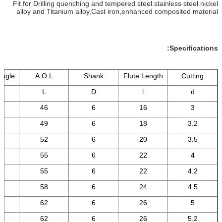
Fit for Drilling quenching and tempered steel.stainless steel.nickel
alloy and Titanium alloy,Cast iron,enhanced composited material
Specifications:
 Angle
A.O.L
Shank
Flute Length
Cutting
L
D
l
d
°
46
6
16
3
°
49
6
18
3.2
°
52
6
20
3.5
°
55
6
22
4
°
55
6
22
4.2
°
58
6
24
4.5
°
62
6
26
5
°
62
6
26
5.2