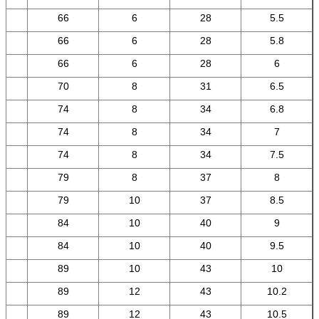
°
66
6
28
5.5
°
66
6
28
5.8
°
66
6
28
6
°
70
8
31
6.5
°
74
8
34
6.8
°
74
8
34
7
°
74
8
34
7.5
°
79
8
37
8
°
79
10
37
8.5
°
84
10
40
9
°
84
10
40
9.5
°
89
10
43
10
°
89
12
43
10.2
°
89
12
43
10.5