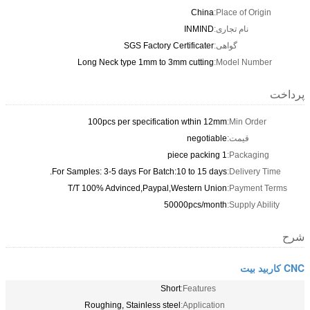
China
Place of Origin:
نام تجاری:
INMIND
گواهی:
SGS Factory Certificater
Long Neck type 1mm to 3mm cutting
Model Number:
پرداخت
100pcs per specification wthin 12mm
Min Order:
قیمت:
negotiable
1 piece packing
Packaging:
For Samples: 3-5 days For Batch:10 to 15 days.
Delivery Time:
T/T 100% Advinced,Paypal,Western Union
Payment Terms:
50000pcs/month
Supply Ability:
شرح
CNC کاربید بیت
Short
Features:
Roughing, Stainless steel
Application: