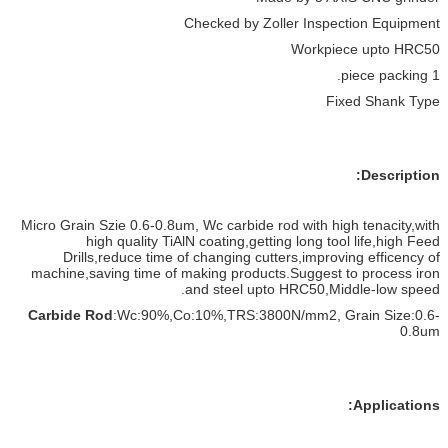
Checked by Zoller Inspection Equipment
Workpiece upto HRC50
1 piece packing.
Fixed Shank Type
Description:
Micro Grain Szie 0.6-0.8um, Wc carbide rod with high tenacity,with
high quality TiAlN coating,getting long tool life,high Feed
Drills,reduce time of changing cutters,improving efficency of
machine,saving time of making products.Suggest to process iron
and steel upto HRC50,Middle-low speed.
Carbide Rod
:Wc:90%,Co:10%,TRS:3800N/mm2, Grain Size:0.6-
0.8um
Applications: