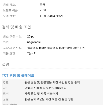
원래 장소:
중국
브랜드 이름:
YEYI
모델 번호:
YEYI-300x3.2x72T-1
결제 및 배송 조건
최소 주문 수량:
20 pc
가격:
negotiable
포장 세부 사항:
플라스틱 pipe+ 플라스틱 bag+ 종이 box+ 판지
지불 조건:
T는 / T
설명
TCT 원형 톱 블레이드
강판:
좋은 균형 및 편평함을 가진 수입된 강철 중핵
끝:
고품질 탄화물 끝 또는 Ceratizit 끝
장비:
자동 용접 및 자동 비분쇄기
품질:
좋은 날카로움을 가진 여분 긴 절단 생활
하이 라이트: