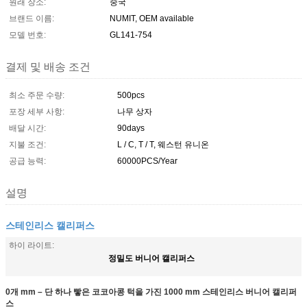
원래 장소:
중국
브랜드 이름:
NUMIT, OEM available
모델 번호:
GL141-754
결제 및 배송 조건
최소 주문 수량:
500pcs
포장 세부 사항:
나무 상자
배달 시간:
90days
지불 조건:
L / C, T / T, 웨스턴 유니온
공급 능력:
60000PCS/Year
설명
스테인리스 캘리퍼스
하이 라이트:
정밀도 버니어 캘리퍼스
0개 mm – 단 하나 빻은 코코아콩 턱을 가진 1000 mm 스테인리스 버니어 캘리퍼
스