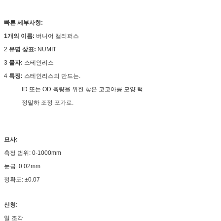
빠른 세부사항:
1개의 이름:
버니어 캘리퍼스
2
유명 상표:
NUMIT
3
물자:
스테인리스
4
특징:
스테인리스의 만드는.
ID 또는 OD 측량을 위한 빻은 코코아콩 모양 턱.
정밀하 조정 포가로.
묘사:
측정 범위: 0-1000mm
눈금: 0.02mm
정확도: ±0.07
신청:
일 조각