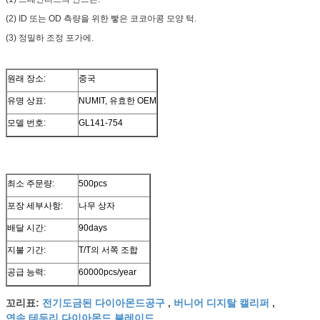
(2) ID 또는 OD 측량을 위한 빻은 코코아콩 모양 턱.
(3) 정밀하 조정 포가에.
원래 장소:
중국
유명 상표:
NUMIT, 유효한 OEM
모델 번호:
GL141-754
최소 주문량:
500pcs
포장 세부사항:
나무 상자
배달 시간:
90days
지불 기간:
T/T의 서쪽 조합
공급 능력:
60000pcs/year
전기도금된 다이아몬드공구
버니어 디지탈 캘리퍼
꼬리표:
,
,
연속 테두리 다이아몬드 블레이드