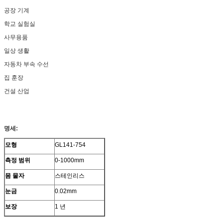
공장 기계
학교 실험실
사무용품
일상 생활
자동차 부속 수선
집 훈장
건설 산업
명세:
모형
GL141-754
측정 범위
0-1000mm
몸 물자
스테인리스
눈금
0.02mm
보장
1 년