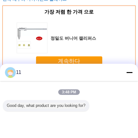
가장 저렴 한 가격 으로
정밀도 버니어 캘리퍼스
계속하다
11
스테인리스 캘리퍼스
더 많은 것
3:48 PM
Good day, what product are you looking for?
스를 기계
스테인리스는 항공
위조 알루미늄은,
스테인리스는
자동 기계
하는 밝은
우주 부속을 위한
Stainlesssteel 반
CNC를 돌기를 위
던지기를 
Cnc는 부
특별한 나사 CNC
지 복잡한 박차 장
해 분해합니다 분
은 스테인
를 돌았습
에 의하여 돌린 부
치 설치하고/전동
해합니다 (CNC 부
물
다
속을 주문을 받아
기어
속 -022)
서 만듭니다
언어를 바꾸십시오