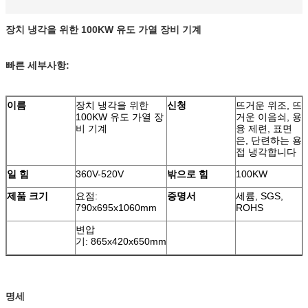
장치 냉각을 위한 100KW 유도 가열 장비 기계
빠른 세부사항:
이름
장치 냉각을 위한
신청
뜨거운 위조, 뜨
100KW 유도 가열 장
거운 이음쇠, 용
비 기계
융 제련, 표면
은, 단련하는 용
접 냉각합니다
일 힘
360V-520V
밖으로 힘
100KW
제품 크기
요점:
증명서
세륨, SGS,
790x695x1060mm
ROHS
변압
기:
865x420x650mm
명세