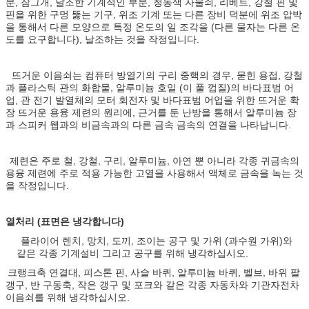
분, 잠그개, 날조한 기계적인 부분, 청동색 자물쇠, 리베트, 강철 핀 및
핀을 위한 구멍 뚫는 기구, 위조 기계 또는 다른 장비 덕분에 위조 압박
을 통해서 다른 모양으로 특정 온도의 일 조각을 (다른 물자는 다른 온
도를 요구합니다), 날조하는 것을 작정입니다.
뜨거운 이음쇠는 컴퓨터 방열기의 구리 중핵의 경우, 묻힌 용접, 강철
과 플라스틱 관의 화합물, 알루미늄 호일 (이 풀 껍질)의 바다표범 어
업, 관 전기 발열체의 모터 회전자 및 바다표범 어업을 위한 뜨거운 확
장 뜨거운 용융 제련의 원리에, 근거를 둔 난방을 통해서 알루미늄 장
과 스피커 웹과의 비금속과의 다른 금속 금속의 연결을 나타납니다.
제련은 주로 철, 강철, 구리, 알루미늄, 아연 뿐 아니라 각종 귀금속의
용융 제련에 주로 적용 가능한 고열을 사용해서 액체로 금속을 녹는 것
을 작정입니다.
열처리 (표면은 냉각합니다)
플라이어 렌치, 망치, 도끼, 조이는 공구 및 가위 (과수원 가위)와
같은 각종 기계설비 그리고 공구를 위해 냉각하십시오.
크랭크축 연결대, 피스톤 핀, 사슬 바퀴, 알루미늄 바퀴, 벨브, 바위 팔
갱구, 반 구동축, 작은 갱구 및 포크와 같은 각종 자동차와 기관자전차
이음쇠를 위해 냉각하십시오.