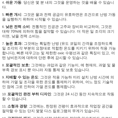
쉬운 가동
: 당신은 몇 분 내의 그것을 운영하는 것을 배울 수 있습니
4.
다.
빠른 개시
: 그것은 물과 전력 공급이 유효하면은 조건으로 난방 가동
5.
을 실행하기 위하여 시작될 수 있습니다.
낮은 전력 소비
: 전통적인 진공관 고주파 장비와 비교하여, 그것은
6.
대략 70%에 의하여 힘을 절약할 수 있습니다. 더 작은 일 조각의 크기
이면, 낮을 전력 소비는.
높은 효과:
그것에는 획일한 난방 (유도 코일의 간격을 조정하도록
7.
일 조각의 각 부분의 요청대로 적합한 온도를 지키기 위하여 적용 가능
합니다), 빠른 데우고는 및 제한한 oxic 수평선과 같은 특징이 있고, 어
떤 낭비든지에 대하여 단련 후에 감시할 수 있습니다.
포괄적인 보호:
그것에는 과압과 같은 기능이, 에 현재의, 과열 및 물
8.
부족 경보 표시 뿐 아니라 자동 통제 및 보호 있습니다.
지배할 수 있는 온도
: 그것은 적용 가능하 미리 설치 난방 시간에 의
9.
하여 가열 일 조각을 위한 온도를 통제하기 위하여, 어느 정도 기술적
인 점에 그로 인하여 가열 온도를 통제합니다.
포괄적인 완전 부하 디자인
: 그것은 24 시간 동안 지속적으로 작동
10.
할 수 있습니다.
소형과 경량
: 그것에는, 한정된 건평이 효과적으로 작업장 공간을
11.
절약할 수 있는 단지 몇몇 다스 킬로그램의 무게가 있습니다.