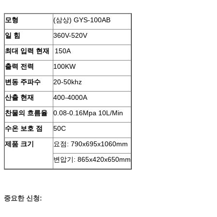
모형
(삼상) GYS-100AB
일 힘
360V-520V
최대 입력 현재
150A
출력 전력
100KW
변동 주파수
20-50khz
산출 현재
400-4000A
찬물의 흐름율
0.08-0.16Mpa 10L/Min
수온 보호 점
50C
제품 크기
요점:
790x695x1060mm
변압기:
865x420x650mm
중요한 신청: