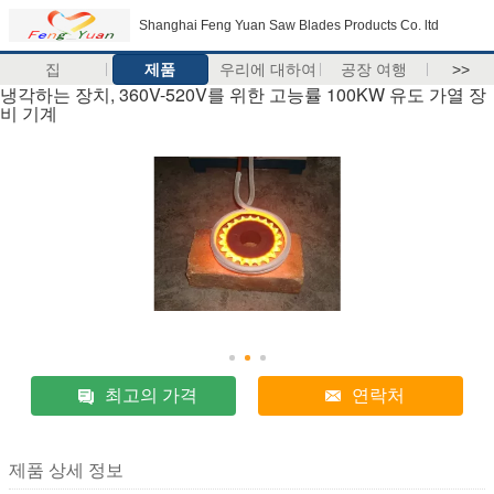
Shanghai Feng Yuan Saw Blades Products Co. ltd
집
제품
우리에 대하여
공장 여행
>>
냉각하는 장치, 360V-520V를 위한 고능률 100KW 유도 가열 장
비 기계
최고의 가격
연락처
제품 상세 정보