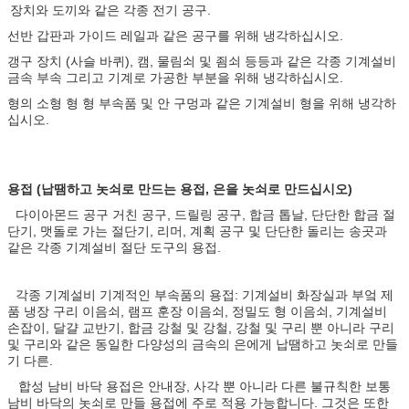
장치와 도끼와 같은 각종 전기 공구.
선반 갑판과 가이드 레일과 같은 공구를 위해 냉각하십시오.
갱구 장치 (사슬 바퀴), 캠, 물림쇠 및 죔쇠 등등과 같은 각종 기계설비
금속 부속 그리고 기계로 가공한 부분을 위해 냉각하십시오.
형의 소형 형 형 부속품 및 안 구멍과 같은 기계설비 형을 위해 냉각하
십시오.
용접 (납땜하고 놋쇠로 만드는 용접, 은을 놋쇠로 만드십시오)
다이아몬드 공구 거친 공구, 드릴링 공구, 합금 톱날, 단단한 합금 절
단기, 맷돌로 가는 절단기, 리머, 계획 공구 및 단단한 돌리는 송곳과
같은 각종 기계설비 절단 도구의 용접.
각종 기계설비 기계적인 부속품의 용접: 기계설비 화장실과 부엌 제
품 냉장 구리 이음쇠, 램프 훈장 이음쇠, 정밀도 형 이음쇠, 기계설비
손잡이, 달걀 교반기, 합금 강철 및 강철, 강철 및 구리 뿐 아니라 구리
및 구리와 같은 동일한 다양성의 금속의 은에게 납땜하고 놋쇠로 만들
기 다른.
합성 남비 바닥 용접은 안내장, 사각 뿐 아니라 다른 불규칙한 보통
남비 바닥의 놋쇠로 만들 용접에 주로 적용 가능합니다. 그것은 또한