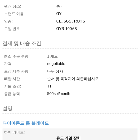
원래 장소:
중국
브랜드 이름:
GY
인증:
CE, SGS , ROHS
모델 번호:
GYS-100AB
결제 및 배송 조건
최소 주문 수량:
1 세트
가격:
negotiable
포장 세부 사항:
나무 상자
배달 시간:
순서 및 목적지에 의존하십시오
지불 조건:
TT
공급 능력:
500set/month
설명
다이아몬드 톱 블레이드
하이 라이트:
유도 가열 장치