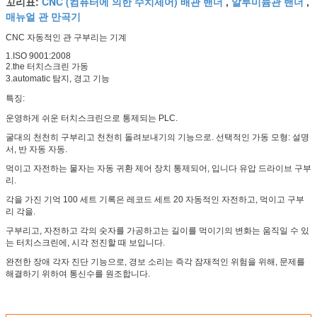
CNC (컴퓨터에 의한 수치제어) 배관 밴더
알루미늄관 밴더
꼬리표:
,
,
매뉴얼 관 만곡기
CNC 자동적인 관 구부리는 기계
1.ISO 9001:2008
2.the 터치스크린 가동
3.automatic 탐지, 경고 기능
특징:
운영하게 쉬운 터치스크린으로 통제되는 PLC.
굴대의 천천히 구부리고 천천히 돌려보내기의 기능으로. 선택적인 가동 모형: 설명
서, 반 자동 자동.
먹이고 자전하는 물자는 자동 귀환 제어 장치 통제되어, 입니다 유압 드라이브 구부
리.
각을 가진 기억 100 세트 기록은 레코드 세트 20 자동적인 자전하고, 먹이고 구부
리 각을.
구부리고, 자전하고 각의 숫자를 가공하고는 길이를 먹이기의 변화는 움직일 수 있
는 터치스크린에, 시각 전진할 때 보입니다.
완전한 장애 각자 진단 기능으로, 경보 소리는 즉각 잠재적인 위험을 위해, 문제를
해결하기 위하여 통신수를 원조합니다.