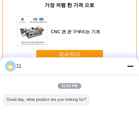
가장 저렴 한 가격 으로
CNC 관 관 구부리는 기계
계속하다
11
Cnc 관 구부리는 기계
더 많은 것
11:02 PM
Good day, what product are you looking for?
 관 구부리
CNC 유압 구부리
산업을 위한 튼튼
용접된 Flage를 가
CNC 단
기계
는 기계, 금속 격판
한 중금속 제작을
진 주문 금속 부속
리는 
덮개 구부리는 기
날조하는 CNC 판
스테인리스 관 구
계
금을 예약했습니다
부리는 서비스
언어를 바꾸십시오