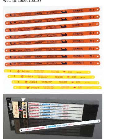
Wechat: 15066155187