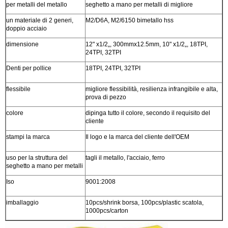
per metalli del metallo
seghetto a mano per metalli di migliore
un materiale di 2 generi,
M2/D6A, M2/6150 bimetallo hss
doppio acciaio
dimensione
12" x1/2„, 300mmx12.5mm, 10" x1/2„, 18TPI,
24TPI, 32TPI
Denti per pollice
18TPI, 24TPI, 32TPI
flessibile
migliore flessibilità, resilienza infrangibile e alta,
prova di pezzo
colore
dipinga tutto il colore, secondo il requisito del
cliente
stampi la marca
Il logo e la marca del cliente dell'OEM
uso per la struttura del
tagli il metallo, l'acciaio, ferro
seghetto a mano per metalli
Iso
9001:2008
imballaggio
10pcs/shrink borsa, 100pcs/plastic scatola,
1000pcs/carton