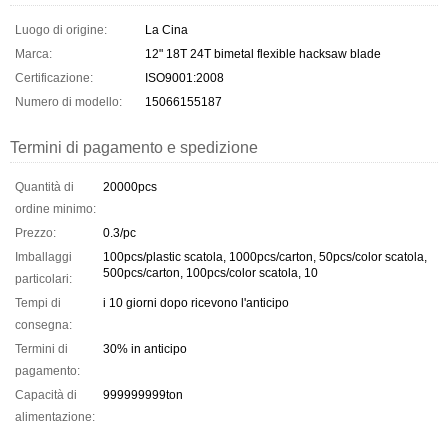
Luogo di origine:
La Cina
Marca:
12" 18T 24T bimetal flexible hacksaw blade
Certificazione:
ISO9001:2008
Numero di modello:
15066155187
Termini di pagamento e spedizione
Quantità di
20000pcs
ordine minimo:
Prezzo:
0.3/pc
Imballaggi
100pcs/plastic scatola, 1000pcs/carton, 50pcs/color scatola,
500pcs/carton, 100pcs/color scatola, 10
particolari:
Tempi di
i 10 giorni dopo ricevono l'anticipo
consegna:
Termini di
30% in anticipo
pagamento:
Capacità di
999999999ton
alimentazione: