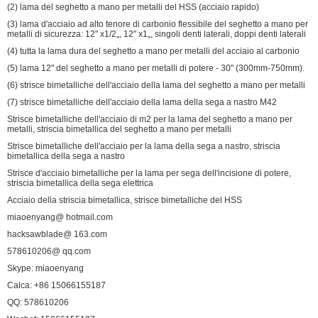
(2) lama del seghetto a mano per metalli del HSS (acciaio rapido)
(3) lama d'acciaio ad alto tenore di carbonio flessibile del seghetto a mano per
metalli di sicurezza: 12" x1/2„, 12" x1„, singoli denti laterali, doppi denti laterali
(4) tutta la lama dura del seghetto a mano per metalli del acciaio al carbonio
(5) lama 12" del seghetto a mano per metalli di potere - 30" (300mm-750mm).
(6) strisce bimetalliche dell'acciaio della lama del seghetto a mano per metalli
(7) strisce bimetalliche dell'acciaio della lama della sega a nastro M42
Strisce bimetalliche dell'acciaio di m2 per la lama del seghetto a mano per
metalli, striscia bimetallica del seghetto a mano per metalli
Strisce bimetalliche dell'acciaio per la lama della sega a nastro, striscia
bimetallica della sega a nastro
Strisce d'acciaio bimetalliche per la lama per sega dell'incisione di potere,
striscia bimetallica della sega elettrica
Acciaio della striscia bimetallica, strisce bimetalliche del HSS
miaoenyang@ hotmail.com
hacksawblade@ 163.com
578610206@ qq.com
Skype: miaoenyang
Calca: +86 15066155187
QQ: 578610206