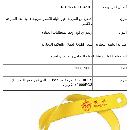
أسنان لكل بوصة
18TPI، 24TPI، 32TPI
مرن
أفضل من المرونة، غير قابلة للكسر، مرونة عالية، ضد السرقة
بالكسر
اللون
رسم أي لون وفقا لمتطلبات العملاء
طباعة العلامة التجارية
شعار OEM العملاء والعلامة التجارية
استخدام لالإطار منشارا
قطع المعادن والصلب والحديد
9001: 2008
ISO
حزم
10PCS / يتقلص حقيبة، 100pcs التي / مربع من البلاستيك،
1000PCS / الكرتون