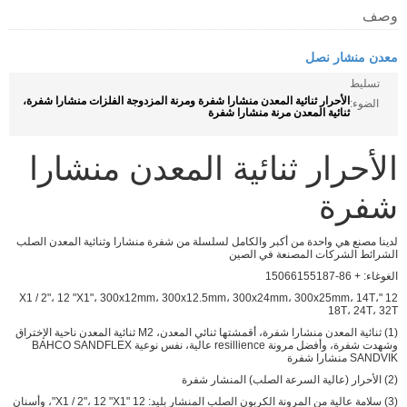
وصف
معدن منشار نصل
تسليط
الأحرار ثنائية المعدن منشارا شفرة ومرنة المزدوجة الفلزات منشارا شفرة،
الضوء:
ثنائية المعدن مرنة منشارا شفرة
الأحرار ثنائية المعدن منشارا
شفرة
لدينا مصنع هي واحدة من أكبر والكامل لسلسلة من شفرة منشارا وثنائية المعدن الصلب
الشرائط الشركات المصنعة في الصين
الغوغاء: + 86-15066155187
12 "X1 / 2"، 12 "X1"، 300x12mm، 300x12.5mm، 300x24mm، 300x25mm، 14T،
18T، 24T، 32T
(1) ثنائية المعدن منشارا شفرة، أقمشتها ثنائي المعدن، M2 ثنائية المعدن ناحية الإختراق
وشهدت شفرة، وأفضل مرونة resillience عالية، نفس نوعية BAHCO SANDFLEX
SANDVIK منشارا شفرة
(2) الأحرار (عالية السرعة الصلب) المنشار شفرة
(3) سلامة عالية من المرونة الكربون الصلب المنشار بليد: 12 "X1 / 2"، 12 "X1"، وأسنان