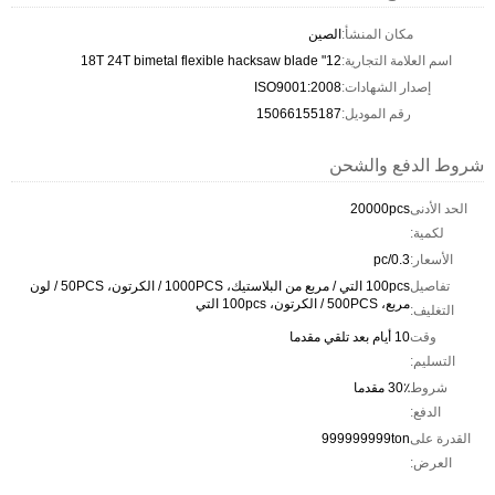
مكان المنشأ:
الصين
اسم العلامة التجارية:
12" 18T 24T bimetal flexible hacksaw blade
إصدار الشهادات:
ISO9001:2008
رقم الموديل:
15066155187
شروط الدفع والشحن
الحد الأدنى
20000pcs
لكمية:
الأسعار:
0.3/pc
تفاصيل
100pcs التي / مربع من البلاستيك، 1000PCS / الكرتون، 50PCS / لون
مربع، 500PCS / الكرتون، 100pcs التي
التغليف:
وقت
10 أيام بعد تلقي مقدما
التسليم:
شروط
30٪ مقدما
الدفع:
القدرة على
999999999ton
العرض: