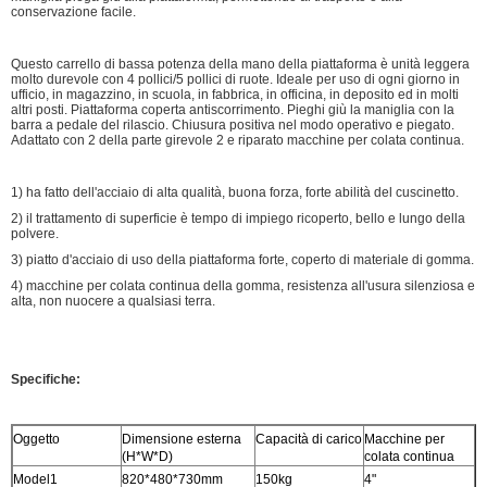
conservazione facile.
Questo carrello di bassa potenza della mano della piattaforma è unità leggera
molto durevole con 4 pollici/5 pollici di ruote. Ideale per uso di ogni giorno in
ufficio, in magazzino, in scuola, in fabbrica, in officina, in deposito ed in molti
altri posti. Piattaforma coperta antiscorrimento. Pieghi giù la maniglia con la
barra a pedale del rilascio. Chiusura positiva nel modo operativo e piegato.
Adattato con 2 della parte girevole 2 e riparato macchine per colata continua.
1) ha fatto dell'acciaio di alta qualità, buona forza, forte abilità del cuscinetto.
2) il trattamento di superficie è tempo di impiego ricoperto, bello e lungo della
polvere.
3) piatto d'acciaio di uso della piattaforma forte, coperto di materiale di gomma.
4) macchine per colata continua della gomma, resistenza all'usura silenziosa e
alta, non nuocere a qualsiasi terra.
Specifiche:
Oggetto
Dimensione esterna
Capacità di carico
Macchine per
(H*W*D)
colata continua
Model1
820*480*730mm
150kg
4"