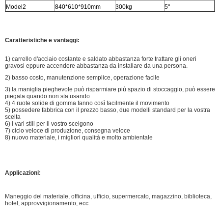
Model2
840*610*910mm
300kg
5"
Caratteristiche e vantaggi:
1) carrello d'acciaio costante e saldato abbastanza forte trattare gli oneri
gravosi eppure accendere abbastanza da installare da una persona.
2) basso costo, manutenzione semplice, operazione facile
3) la maniglia pieghevole può risparmiare più spazio di stoccaggio, può essere
piegata quando non sta usando
4) 4 ruote solide di gomma fanno così facilmente il movimento
5) possedere fabbrica con il prezzo basso, due modelli standard per la vostra
scelta
6) i vari stili per il vostro scelgono
7) ciclo veloce di produzione, consegna veloce
8) nuovo materiale, i migliori qualità e molto ambientale
Applicazioni:
Maneggio del materiale, officina, ufficio, supermercato, magazzino, biblioteca,
hotel, approvvigionamento, ecc.