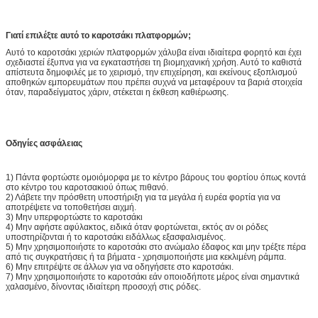
Γιατί επιλέξτε αυτό το καροτσάκι πλατφορμών;
Αυτό το καροτσάκι χεριών πλατφορμών χάλυβα είναι ιδιαίτερα φορητό και έχει
σχεδιαστεί έξυπνα για να εγκαταστήσει τη βιομηχανική χρήση. Αυτό το καθιστά
απίστευτα δημοφιλές με το χειρισμό, την επιχείρηση, και εκείνους εξοπλισμού
αποθηκών εμπορευμάτων που πρέπει συχνά να μεταφέρουν τα βαριά στοιχεία
όταν, παραδείγματος χάριν, στέκεται η έκθεση καθιέρωσης.
Οδηγίες ασφάλειας
1) Πάντα φορτώστε ομοιόμορφα με το κέντρο βάρους του φορτίου όπως κοντά
στο κέντρο του καροτσακιού όπως πιθανό.
2) Λάβετε την πρόσθετη υποστήριξη για τα μεγάλα ή ευρέα φορτία για να
αποτρέψετε να τοποθετήσει αιχμή.
3) Μην υπερφορτώστε το καροτσάκι
4) Μην αφήστε αφύλακτος, ειδικά όταν φορτώνεται, εκτός αν οι ρόδες
υποστηρίζονται ή το καροτσάκι ειδάλλως εξασφαλισμένος.
5) Μην χρησιμοποιήστε το καροτσάκι στο ανώμαλο έδαφος και μην τρέξτε πέρα
από τις συγκρατήσεις ή τα βήματα - χρησιμοποιήστε μια κεκλιμένη ράμπα.
6) Μην επιτρέψτε σε άλλων για να οδηγήσετε στο καροτσάκι.
7) Μην χρησιμοποιήστε το καροτσάκι εάν οποιοδήποτε μέρος είναι σημαντικά
χαλασμένο, δίνοντας ιδιαίτερη προσοχή στις ρόδες.