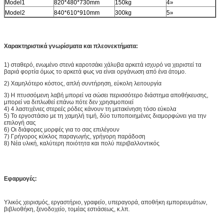
Model1
820*480*730mm
150kg
4»
Model2
840*610*910mm
300kg
5»
Χαρακτηριστικά γνωρίσματα και πλεονεκτήματα:
1) σταθερό, ενωμένο στενά καροτσάκι χάλυβα αρκετά ισχυρό να χειριστεί τα
βαριά φορτία όμως το αρκετά φως να είναι οργάνωση από ένα άτομο.
2) Χαμηλότερο κόστος, απλή συντήρηση, εύκολη λειτουργία
3) Η πτυσσόμενη λαβή μπορεί να σώσει περισσότερο διάστημα αποθήκευσης,
μπορεί να διπλωθεί επάνω πότε δεν χρησιμοποιεί
4) 4 λαστιχένιες στερεές ρόδες κάνουν τη μετακίνηση τόσο εύκολα
5) Το εργοστάσιο με τη χαμηλή τιμή, δύο τυποποιημένες διαμορφώνει για την
επιλογή σας
6) Οι διάφορες μορφές για το σας επιλέγουν
7) Γρήγορος κύκλος παραγωγής, γρήγορη παράδοση
8) Νέα υλική, καλύτερη ποιότητα και πολύ περιβαλλοντικός
Εφαρμογές:
Υλικός χειρισμός, εργαστήριο, γραφείο, υπεραγορά, αποθήκη εμπορευμάτων,
βιβλιοθήκη, ξενοδοχείο, τομέας εστιάσεως, κ.λπ.