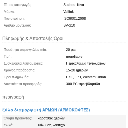
Τόπος καταγωγής:
Suzhou, Κίνα
Μάρκα:
Vallink
Πιστοποίηση:
ISO9001:2008
Αριθμό μοντέλου:
SV-S10
Πληρωμής & Αποστολής Όροι
Ποσότητα παραγγελίας min:
20 pcs
Τιμή:
negotiable
Συσκευασία λεπτομέρειες:
Περικάλυμμα τεντωμάτων
Χρόνος παράδοσης:
15-20 ημερών
Όροι πληρωμής:
L / C, T / T, Western Union
Δυνατότητα προσφοράς:
300 PC την εβδομάδα
περιγραφή
ξύλο διαμορφωτή ΑΡΜΩΝ (ΑΡΜΟΚΟΦΤΕΣ)
Όνομα προϊόντος:
καροτσάκι χεριών
Υλικό:
Χάλυβας, λάστιχο