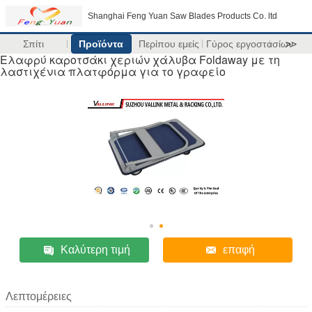
Shanghai Feng Yuan Saw Blades Products Co. ltd
Σπίτι
Προϊόντα
Περίπου εμείς
Γύρος εργοστασίων
>>
Ελαφρύ καροτσάκι χεριών χάλυβα Foldaway με τη
λαστιχένια πλατφόρμα για το γραφείο
Καλύτερη τιμή
επαφή
Λεπτομέρειες