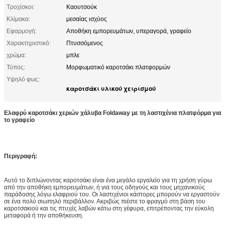
Τροχίσκοι:
Καουτσούκ
Κλίμακα:
μεσαίας ισχύος
Εφαρμογή:
Αποθήκη εμπορευμάτων, υπεραγορά, γραφείο
Χαρακτηριστικό:
Πτυσσόμενος
χρώμα:
μπλε
Τύπος:
Μορφωματικό καροτσάκι πλατφορμών
Υψηλό φως:
καροτσάκι υλικού χειρισμού
Ελαφρύ καροτσάκι χεριών χάλυβα Foldaway με τη λαστιχένια πλατφόρμα για
το γραφείο
Περιγραφή:
Αυτό το διπλώνοντας καροτσάκι είναι ένα μεγάλο εργαλείο για τη χρήση γύρω
από την αποθήκη εμπορευμάτων, ή για τους οδηγούς και τους μηχανικούς
παράδοσης λόγω ελαφριού του. Οι λαστιχένιοι κάστορες μπορούν να εργαστούν
σε ένα πολύ σιωπηλό περιβάλλον. Ακριβώς πιέστε το φραγμό στη βάση του
καροτσακιού και τις πτυχές λαβών κάτω στη γέφυρα, επιτρέποντας την εύκολη
μεταφορά ή την αποθήκευση.