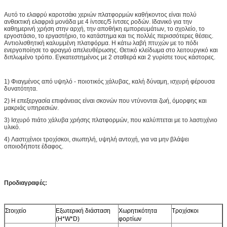
Αυτό το ελαφρύ καροτσάκι χεριών πλατφορμών καθήκοντος είναι πολύ
ανθεκτική ελαφριά μονάδα με 4 ίντσες/5 ίντσες ροδών. Ιδανικό για την
καθημερινή χρήση στην αρχή, την αποθήκη εμπορευμάτων, το σχολείο, το
εργοστάσιο, το εργαστήριο, το κατάστημα και τις πολλές περισσότερες θέσεις.
Αντιολισθητική καλυμμένη πλατφόρμα. Η κάτω λαβή πτυχών με το πόδι
ενεργοποίησε το φραγμό απελευθέρωσης. Θετικό κλείδωμα στο λειτουργικό και
διπλωμένο τρόπο. Εγκατεστημένος με 2 σταθερά και 2 γυρίστε τους κάστορες.
1) Φιαγμένος από υψηλό - ποιοτικός χάλυβας, καλή δύναμη, ισχυρή φέρουσα
δυνατότητα.
2) Η επεξεργασία επιφάνειας είναι σκονών που ντύνονται ζωή, όμορφης και
μακριάς υπηρεσιών.
3) Ισχυρό πιάτο χάλυβα χρήσης πλατφορμών, που καλύπτεται με το λαστιχένιο
υλικό.
4) Λαστιχένιοι τροχίσκοι, σιωπηλή, υψηλή αντοχή, για να μην βλάψει
οποιοδήποτε έδαφος.
Προδιαγραφές:
Στοιχείο
Εξωτερική διάσταση
Χωρητικότητα
Τροχίσκοι
(H*W*D)
φορτίων