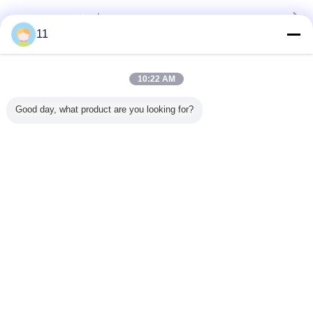
TCT ใบเลื่อยวงเดือน
มากกว่า
11
10:22 AM
T เลื่อย
350mm TCT เลื่อย
เหล็กที่กำหนดเอง
TCT มัลติฟังก์ชั่
TCT เลื่อย
มีดตัดอลู
Good day, what product are you looking for?
วงเดือนใบมีด
ตัดใบเลื่อยวงเดือน,
เครื่องเลื่อยวงเดือน
ใบมีดสำห
นียม
สำหรับตัดไม้อัด,
TCT โลหะใบมีดตัด
สำหรับตัดไม้ยึด
ไม้
ไม้เนื้อแข็ง 350mm
100mm 60mm
แผงซาตินเสร็จสิ้น
ตัดข้าม
80mm
300mm
เปลี่ยนภาษา
Thai
บ้าน
|
เกี่ยวกับเรา
|
ติดต่อเรา
|
แผนผังเว็บไซต์
|
นโยบายความเป็นส่วนตัว
สก์ท็อปดู
Copyright © 2012 - 2026 Shanghai Feng Yuan Saw Blades Products Co. ltd.
All rights reserved. Developed by
ECER