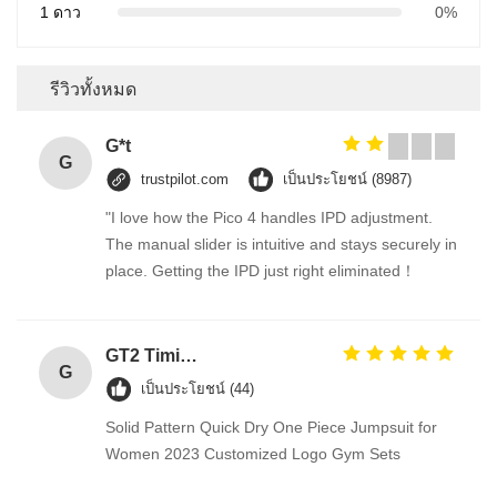
1 ดาว
0%
รีวิวทั้งหมด
G*t
G
trustpilot.com
เป็นประโยชน์ (8987)
"I love how the Pico 4 handles IPD adjustment.
The manual slider is intuitive and stays securely in
place. Getting the IPD just right eliminated！
GT2 Timing Pulley 30 36 40 48 60 Tooth Wheel Bore 5mm 8mm Aluminum Gear Teeth Width 6mm For Reprap 3D Printers Part
G
เป็นประโยชน์ (44)
Solid Pattern Quick Dry One Piece Jumpsuit for
Women 2023 Customized Logo Gym Sets