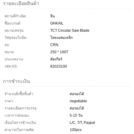
รายละเอียดสินค้า
สถานที่กำเนิด:
จีน
ชื่อแบรนด์:
GHKAIL
หมายเลขรุ่น:
TCT Circular Saw Blade
วัสดุของใบมีด:
โลหะผสมเหล็ก
จบ:
CRN
ขนาด:
250 * 100T
ประเภทงาน:
ตัดเกียร์
รหัส HS:
82023100
การชำระเงิน
จำนวนสั่งซื้อขั้นต่ำ:
ต่อรองได้
ราคา:
negotiable
รายละเอียดการบรรจุ:
ต่อรองได้
เวลาการส่งมอบ:
5-15 วัน
เงื่อนไขการชำระเงิน:
L/C, T/T, Paypal
สามารถในการผลิต:
100pcs