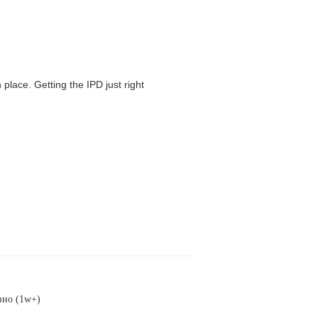
 place. Getting the IPD just right
зно (1w+)