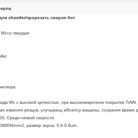
верла
для chamfer/прорезать сверля бит
 Mirco твердая
ler
ннелюра
рбида Wc с высокой цепкостью, при высокомарочное покрытие TiAlN
мя изменяя резцов, улучшающ efficency машины, сохраняя время д
50, Средн-низкой скорости.
: 3800N/mm2, размер зерна: 0.6-0.8um