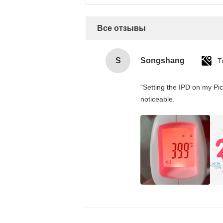
Все отзывы
S
Songshang
T
"Setting the IPD on my Pi
noticeable.