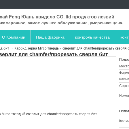
ай Feng Юань увидело CO. ltd продуктов лезвий
комарочное, самое лучшее обслуживание, умеренная цена.
О Компании
Наша фабрика
контроль качества
кон
а бит
Карбид зерна Mirco твердый сверлит для chamfer/прорезать сверля 
верлит для chamfer/прорезать сверля бит
Подро
Место
Фирм
наиме
Серт
Номер
Оплат
Колич