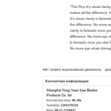
"The Pico 4's visual clarit
makes all the difference. 
4's visual clarity is fanta
the difference. No more ey
clarity is fantastic once 
difference. No more eye st
is fantastic once you dial
No more eye strain during 
,
тег:
лезвия вырезывания диаманта
диа
Контактная информация
Shanghai Feng Yuan Saw Blades
Products Co. ltd
Контактное лицо:
Mr. Ma
Телефон:
1365378334
Факс:
86-21-3106937