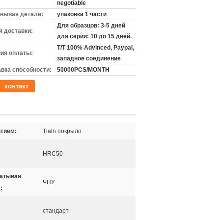
negotiable
вывая детали:
упаковка 1 части
Для образцов: 3-5 дней
 доставки:
для серии: 10 до 15 дней.
T/T 100% Advinced, Paypal,
ия оплаты:
западное соединение
вка способности:
50000PCS/MONTH
контакт
тием:
Tialn покрыло
HRC50
атывая
ЧПУ
:
стандарт