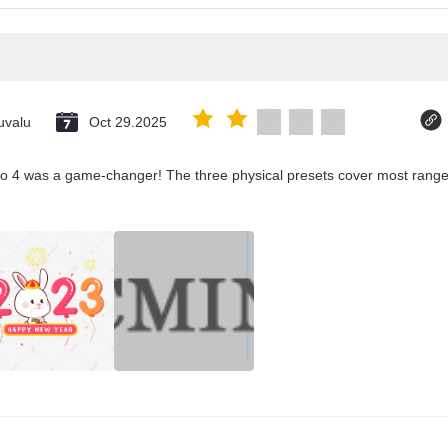
uvalu
Oct 29.2025
co 4 was a game-changer! The three physical presets cover most ranges