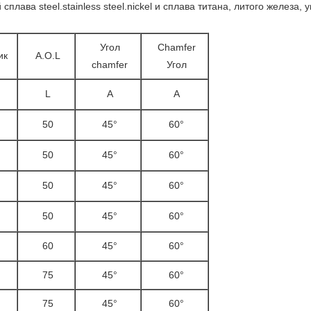
сплава steel.stainless steel.nickel и сплава титана, литого железа
Угол
Chamfer
ик
A.O.L
chamfer
Угол
L
A
A
50
45°
60°
50
45°
60°
50
45°
60°
50
45°
60°
60
45°
60°
75
45°
60°
75
45°
60°