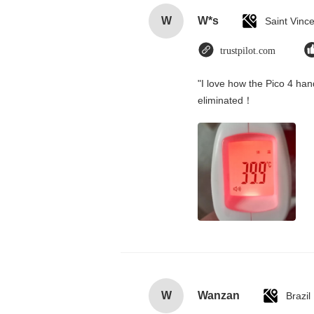
W
W*s
trustpilot.com
"I love how the Pico 4 hand
eliminated！
W
Wanzan
Brazil