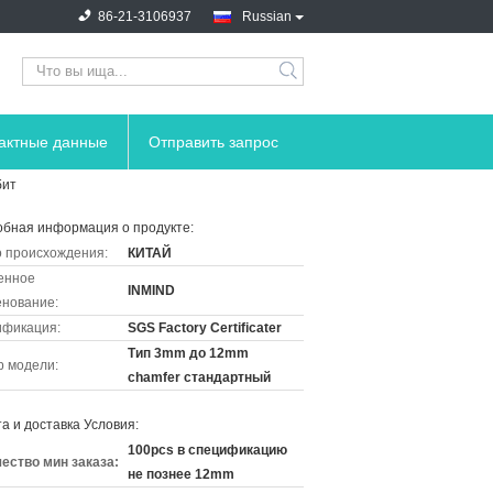
86-21-3106937
Russian
тактные данные
Отправить запрос
бит
бная информация о продукте:
 происхождения:
КИТАЙ
енное
INMIND
нование:
ификация:
SGS Factory Certificater
Тип 3mm до 12mm
 модели:
chamfer стандартный
а и доставка Условия:
100pcs в спецификацию
ество мин заказа:
не познее 12mm