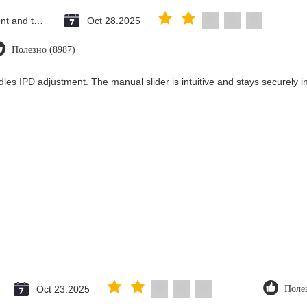
Saint Vincent and the Grenadines
Oct 28.2025
Полезно (8987)
les IPD adjustment. The manual slider is intuitive and stays securely in
Oct 23.2025
Поле