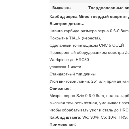
Твердосплавные с
Выделить:
Карбид зерна Mirco твердый сверлит 
Быстрая деталь:
штанга карбида размера зерна 0.6-0.8um
Покрытие TIALN (чернота),
Сделанный точильщиком CNC 5 ОСЕЙ
Проверенный оборудованием осмотра Zol
Workpiece до HRC50
упаковка 1 части.
Стандартный тип длины
Угол винтовой линии: 25° или прямая ка
Описание:
Микро- зерно Szie 0.6-0.8um, штанга ка
высокая точность пятная, уменьшает вре
чтобы обрабатывать утюг и сталь до HRC
Карбид штанга
: Wc: 90%, Co: 10%, TRS
Применения: