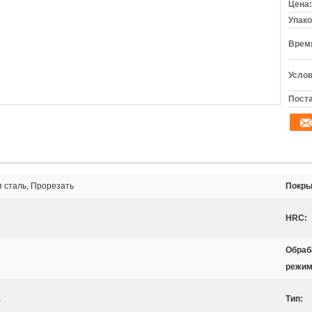
Цена:
Упако
Время
Услов
Поста
 сталь, Прорезать
Покры
HRC:
Обраб
режим
а
Тип: