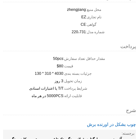
محل منبع:
zhengjiang
نام تجاری:
EZ
گواهی:
CE
شماره مدل:
220،731
پرداخت
مقدار حداقل تعداد سفارش:
50pcs
قیمت:
$80
جزئیات بسته بندی:
4030 * 310 * 130
زمان تحویل:
3 روز
شرایط پرداخت:
T/T یا اعتبارات اسنادی
قابلیت ارائه:
5000PCS در هر ماه
شرح
چوب بشکل در اورنده برش
برجسته: