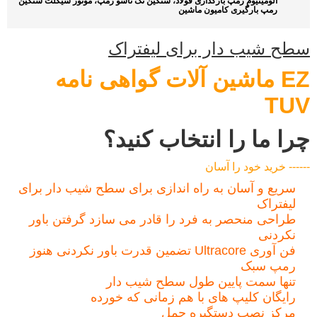
آلومینیوم رمپ بارگذاری فولاد، سنگین تک تاشو رمپ، موتور سیکلت سنگین
رمپ بارگیری کامیون ماشین
سطح شیب دار برای لیفتراک
EZ ماشین آلات گواهی نامه
TUV
چرا ما را انتخاب کنید؟
------ خرید خود را آسان
سریع و آسان به راه اندازی برای سطح شیب دار برای
لیفتراک
طراحی منحصر به فرد را قادر می سازد گرفتن باور
نکردنی
فن آوری Ultracore تضمین قدرت باور نکردنی هنوز
رمپ سبک
تنها سمت پایین طول سطح شیب دار
رایگان کلیپ های با هم زمانی که خورده
مرکز نصب دستگیره حمل