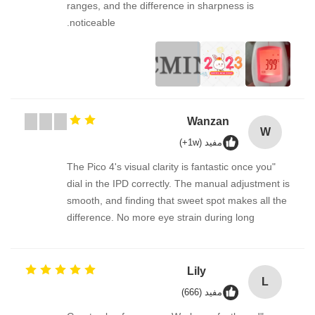
ranges, and the difference in sharpness is
noticeable.
Wanzan
W
مفید (1w+)
"The Pico 4's visual clarity is fantastic once you
dial in the IPD correctly. The manual adjustment is
smooth, and finding that sweet spot makes all the
difference. No more eye strain during long
sessions. Highly recommend taking the time to set
it up properly!""The Pico 4's visual clarity is
fantastic once you dial in the IPD correctly. The
Lily
L
manual adjustment is smooth, and finding that
مفید (666)
sweet spot makes all the difference. No more eye