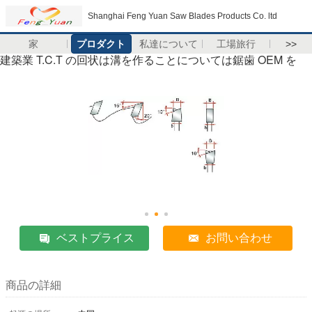
Shanghai Feng Yuan Saw Blades Products Co. ltd
家
プロダクト
私達について
工場旅行
>>
建築業 T.C.T の回状は溝を作ることについては鋸歯 OEM を
ベストプライス
お問い合わせ
商品の詳細