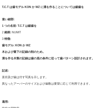
T.C.T は歯モデル KON か WZ に溝を作ることについては鋸歯を
速い細部:
1 つの名前: T.C.T は鋸歯を
2
銘柄:
NUMIT
3
特徴:
歯モデル: KON か WZ
木および最下の記録の削のため。
溝を作る木製の記録は歯の底の条件に従って歯パターン設計されます。
記述:
直径及び歯は付す写真を示します。
異なったアーバーのサイズおよび歯数は要望に応じて利用できます。
適用: