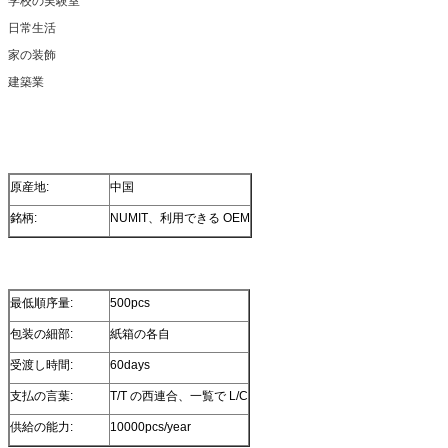
学校の実験室
日常生活
家の装飾
建築業
原産地:
中国
銘柄:
NUMIT、利用できる OEM
最低順序量:
500pcs
包装の細部:
紙箱の各自
受渡し時間:
60days
支払の言葉:
T/T の西連合、一覧で L/C
供給の能力:
10000pcs/year