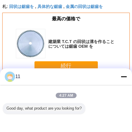
回状は鋸歯を
具体的な鋸歯
金属の回状は鋸歯を
札:
,
,
最高の価格で
建築業 T.C.T の回状は溝を作ること
については鋸歯 OEM を
続行
11
金属は鋸歯を
多く
4:27 AM
Good day, what product are you looking for?
を作るこ
hss のバイメタル
120mm 24T TCT
YG8堅い合金の炭
V –切断
ては鋸歯
の弓のこの刃
の炭化物の先端の
化タングステンの
鋸歯
M を
回状は木について
鋸は鋸歯のための
は鋸歯を
1900年のMPaを