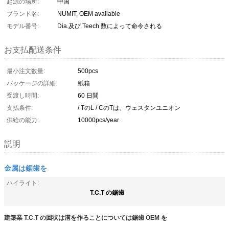
起源の場所:
中国
ブランド名:
NUMIT, OEM available
モデル番号:
Dia.及び Teech 数によって命令される
お支払配送条件
最小注文数量:
500pcs
パッケージの詳細:
紙箱
受渡し時間:
60 日間
支払条件:
/ TのL / CのTは、ウェスタンユニオン
供給の能力:
10000pcs/year
説明
金属は鋸歯を
ハイライト:
T.C.T の鋸歯
建築業 T.C.T の回状は溝を作ることについては鋸歯 OEM を