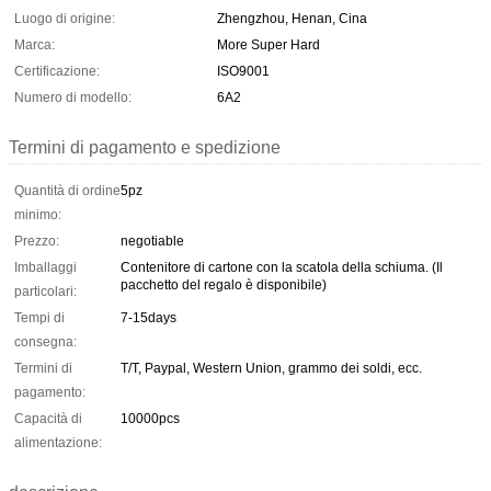
Luogo di origine:
Zhengzhou, Henan, Cina
Marca:
More Super Hard
Certificazione:
ISO9001
Numero di modello:
6A2
Termini di pagamento e spedizione
Quantità di ordine
5pz
minimo:
Prezzo:
negotiable
Imballaggi
Contenitore di cartone con la scatola della schiuma. (Il
pacchetto del regalo è disponibile)
particolari:
Tempi di
7-15days
consegna:
Termini di
T/T, Paypal, Western Union, grammo dei soldi, ecc.
pagamento:
Capacità di
10000pcs
alimentazione: