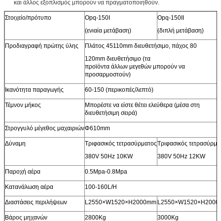
και άλλος εξοπλισμός μπορούν να πραγματοποιηθούν.
Στοιχείο/πρότυπο
Opq-150I
Opq-150II
(ενιαία μετάβαση)
(διπλή μετάβαση)
Προδιαγραφή πρώτης ύλης
Πλάτος 45110mm διευθετήσιμο, πάχος 80
120mm διευθετήσιμο (τα
προϊόντα άλλων μεγεθών μπορούν να
προσαρμοστούν)
Ικανότητα παραγωγής
60-150 (περικοπές/λεπτό)
Τέμνον μήκος
Μπορέστε να είστε θέτει ελεύθερα (μέσα στη
διευθετήσιμη σειρά)
Στρογγυλό μέγεθος μαχαιριών
Φ610mm
Δύναμη
Τριφασικός τετρασύρματος
Τριφασικός τετρασύρμα
380V 50Hz 10KW
380V 50Hz 12KW
Παροχή αέρα
0.5Mpa-0.8Mpa
Κατανάλωση αέρα
100-160L/H
Διαστάσεις περιλήψεων
L2550×W1520×H2000mm
L2550×W1520×H200
Βάρος μηχανών
2800Kg
3000Kg