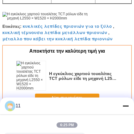
κυκλικές λεπίδες πριονιών για το ξύλο
Ετικέττες:
,
κυκλική τέμνουσα λεπίδα μετάλλων πριονιών
,
μέταλλο που κόβει την κυκλική λεπίδα πριονιών
Αποκτήστε την καλύτερη τιμή για
Η εγκύκλιος χαρτιού τουαλέτας
TCT ρόλων είδε τη μηχανή L2550
× W1520 × H2000mm
Να συνεχίσει
11
Κυκλική TCT είδε λεπίδες
Περισσότεροι
6:25 PM