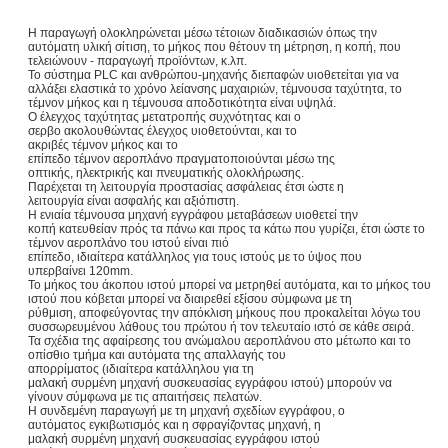
Η παραγωγή ολοκληρώνεται μέσω τέτοιων διαδικασιών όπως την
αυτόματη υλική σίτιση, το μήκος που θέτουν τη μέτρηση, η κοπή, που
τελειώνουν - παραγωγή προϊόντων, κ.λπ.
Το σύστημα PLC και ανθρώπου-μηχανής διεπαφών υιοθετείται για να
αλλάξει ελαστικά το χρόνο λείανσης μαχαιριών, τέμνουσα ταχύτητα, το
τέμνον μήκος και η τέμνουσα αποδοτικότητα είναι υψηλά.
Ο έλεγχος ταχύτητας μετατροπής συχνότητας και ο
σερβο ακολουθώντας έλεγχος υιοθετούνται, και το
ακριβές τέμνον μήκος και το
επίπεδο τέμνον αεροπλάνο πραγματοποιούνται μέσω της
οπτικής, ηλεκτρικής και πνευματικής ολοκλήρωσης.
Παρέχεται τη λειτουργία προστασίας ασφάλειας έτσι ώστε η
λειτουργία είναι ασφαλής και αξιόπιστη.
Η ενιαία τέμνουσα μηχανή εγγράφου μεταβάσεων υιοθετεί την
κοπή κατευθείαν πρός τα πάνω και προς τα κάτω που γυρίζει, έτσι ώστε το
τέμνον αεροπλάνο του ιστού είναι πιό
επίπεδο, ιδιαίτερα κατάλληλος για τους ιστούς με το ύψος που
υπερβαίνει 120mm.
Το μήκος του άκοπου ιστού μπορεί να μετρηθεί αυτόματα, και το μήκος του
ιστού που κόβεται μπορεί να διαιρεθεί εξίσου σύμφωνα με τη
ρύθμιση, αποφεύγοντας την απόκλιση μήκους που προκαλείται λόγω του
συσσωρευμένου λάθους του πρώτου ή τον τελευταίο ιστό σε κάθε σειρά.
Τα σχέδια της αφαίρεσης του ανώμαλου αεροπλάνου στο μέτωπο και το
οπίσθιο τμήμα και αυτόματα της απαλλαγής του
απορρίματος (ιδιαίτερα κατάλληλου για τη
μαλακή συρμένη μηχανή συσκευασίας εγγράφου ιστού) μπορούν να
γίνουν σύμφωνα με τις απαιτήσεις πελατών.
Η συνδεμένη παραγωγή με τη μηχανή σχεδίων εγγράφου, ο
αυτόματος εγκιβωτισμός και η σφραγίζοντας μηχανή, η
μαλακή συρμένη μηχανή συσκευασίας εγγράφου ιστού