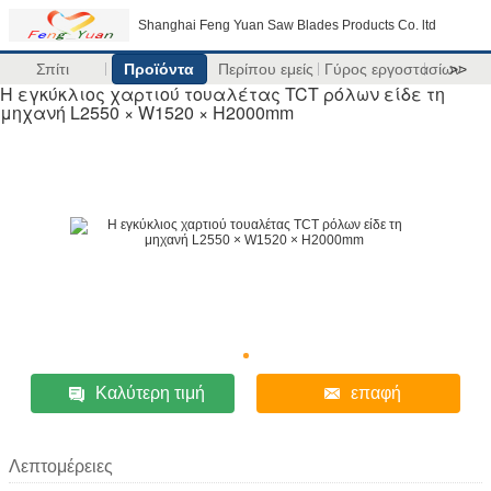
Shanghai Feng Yuan Saw Blades Products Co. ltd
Σπίτι
Προϊόντα
Περίπου εμείς
Γύρος εργοστασίων
>>
Η εγκύκλιος χαρτιού τουαλέτας TCT ρόλων είδε τη
μηχανή L2550 × W1520 × H2000mm
Καλύτερη τιμή
επαφή
Λεπτομέρειες