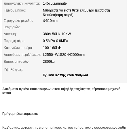
παραγωγική ικανότητα:
145cuts/minute
Τέμνον μήκος:
Μπορέστε να είστε θέτει ελεύθερα (μέσα στη
διευθετήσιμη σειρά)
Στρογγυλό μέγεθος
Φ610mm
μαχαιριών:
Δύναμη:
380V 50Hz 10KW
Παροχή αέρα:
0.5MPa-0.8MPa
Κατανάλωση αέρα:
100-160L/H
Διαστάσεις περιλήψεων:
L2550×W1520×H2000mm
Βάρος μηχανών:
2800kg
Υψηλό φως:
Πριόνι κοπής κούτσουρων
Αυτόματο πριόνι κούτσουρων ιστού υψηλής ταχύτητας, τέμνουσα μηχανή
ιστού
Γρήγορη λεπτομέρεια:
Κατ' αρχάς, αυτόματη μέτρηση μήκους και ίσο τμήμα χωρίς συσσωρευμένα λάθη