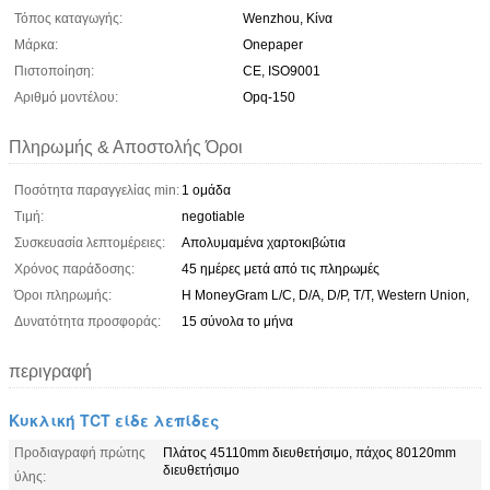
Τόπος καταγωγής:
Wenzhou, Κίνα
Μάρκα:
Onepaper
Πιστοποίηση:
CE, ISO9001
Αριθμό μοντέλου:
Opq-150
Πληρωμής & Αποστολής Όροι
Ποσότητα παραγγελίας min:
1 ομάδα
Τιμή:
negotiable
Συσκευασία λεπτομέρειες:
Απολυμαμένα χαρτοκιβώτια
Χρόνος παράδοσης:
45 ημέρες μετά από τις πληρωμές
Όροι πληρωμής:
Η MoneyGram L/C, D/A, D/P, T/T, Western Union,
Δυνατότητα προσφοράς:
15 σύνολα το μήνα
περιγραφή
Κυκλική TCT είδε λεπίδες
Προδιαγραφή πρώτης
Πλάτος 45110mm διευθετήσιμο, πάχος 80120mm
διευθετήσιμο
ύλης: