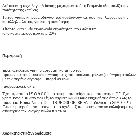
Δεύτερον, η τεχνολογία λείανσης μαχαιριών από τη Γερμανία εξασφαλίζει την
ποιότητα της λεπίδας.
Τρίτον, γραμμική ράγα οδηγών που ανυψώνουν και που χαμηλώνουν με την
κατάλληλες λειτουργία και τη συντήρηση.
Τέταρτο, διπλή νέα τεχνολογία συχνότητας, που σώζει την
ισχύ κατά περισσότερο από 20%.
Περιγραφή:
Είναι κατάλληλο για την αυτόματη κοπή του του
προσώπου ιστού, πετσέτα εγγράφου, χαρτί τουαλέτας ρόλων (το έγγραφο ρόλων
με τον πυρήνα εγγράφου μπορεί να είναι
προσάρμοσε), κ.λπ.
Έχει περάσει το Ι S Ο 9 0 0 1 ποιοτική πιστοποίηση και πιστοποίηση CE. Έχει
χρησιμοποιηθεί από πολλές εσωτερικές και διεθνείς επιχειρήσεις όπως APP, το
πρόστιμο, Nepia, Vinda, Deli, TRUECOLOR, BEIFA, ο αδελφός, η GLAD, κ.λπ.
Επίσης μπορούμε να παρέχουμε το σχέδιο εξατομίκευσης για να καλύψουμε τις
απαιτήσεις των διαφορετικών πελατών.
Χαρακτηριστικά γνωρίσματα: