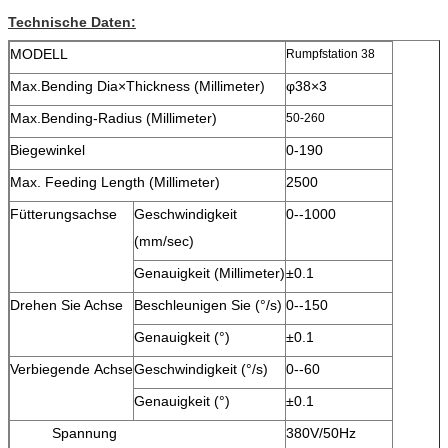
Technische Daten:
MODELL
Rumpfstation 38
Max.Bending Dia×Thickness (Millimeter)
φ38×3
Max.Bending-Radius (Millimeter)
50-260
Biegewinkel
0-190
Max. Feeding Length (Millimeter)
2500
Fütterungsachse
Geschwindigkeit
0--1000
(mm/sec)
Genauigkeit (Millimeter)
±0.1
Drehen Sie Achse
Beschleunigen Sie (°/s)
0--150
Genauigkeit (°)
±0.1
Verbiegende Achse
Geschwindigkeit (°/s)
0--60
Genauigkeit (°)
±0.1
Spannung
380V/50Hz