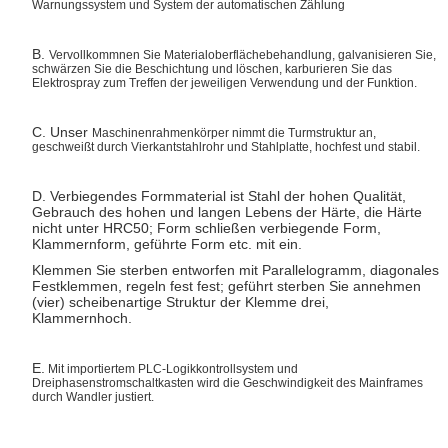
Warnungssystem und System der automatischen Zählung
B.
Vervollkommnen Sie Materialoberflächebehandlung, galvanisieren Sie,
schwärzen Sie die Beschichtung und löschen, karburieren Sie das
Elektrospray zum Treffen der jeweiligen Verwendung und der Funktion.
C. Unser
Maschinenrahmenkörper nimmt die Turmstruktur an,
geschweißt durch Vierkantstahlrohr und Stahlplatte, hochfest und stabil.
D. Verbiegendes Formmaterial ist Stahl der hohen Qualität,
Gebrauch des hohen und langen Lebens der Härte, die Härte
nicht unter HRC50; Form schließen verbiegende Form,
Klammernform, geführte Form etc. mit ein.
Klemmen Sie sterben entworfen mit Parallelogramm, diagonales
Festklemmen, regeln fest fest; geführt sterben Sie annehmen
(vier) scheibenartige Struktur der Klemme drei,
Klammernhoch.
E.
Mit importiertem PLC-Logikkontrollsystem und
Dreiphasenstromschaltkasten wird die Geschwindigkeit des Mainframes
durch Wandler justiert.