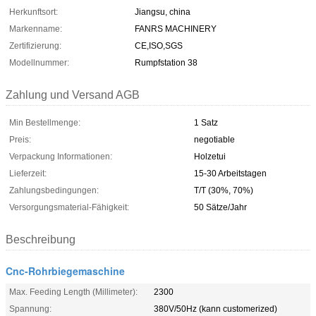
Herkunftsort:
Jiangsu, china
Markenname:
FANRS MACHINERY
Zertifizierung:
CE,ISO,SGS
Modellnummer:
Rumpfstation 38
Zahlung und Versand AGB
Min Bestellmenge:
1 Satz
Preis:
negotiable
Verpackung Informationen:
Holzetui
Lieferzeit:
15-30 Arbeitstagen
Zahlungsbedingungen:
T/T (30%, 70%)
Versorgungsmaterial-Fähigkeit:
50 Sätze/Jahr
Beschreibung
Cnc-Rohrbiegemaschine
Max. Feeding Length (Millimeter):
2300
Spannung:
380V/50Hz (kann customerized)