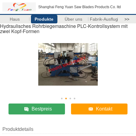
Shanghai Feng Yuan Saw Blades Products Co. ltd
Haus
Produkte
Über uns
Fabrik-Ausflug
>>
Hydraulisches Rohrbiegemaschine PLC-Kontrollsystem mit
zwei Kopf-Formen
Bestpreis
Kontakt
Produktdetails