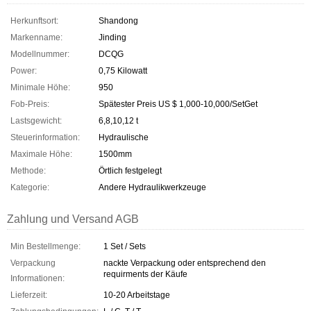
Herkunftsort:
Shandong
Markenname:
Jinding
Modellnummer:
DCQG
Power:
0,75 Kilowatt
Minimale Höhe:
950
Fob-Preis:
Spätester Preis US $ 1,000-10,000/SetGet
Lastsgewicht:
6,8,10,12 t
Steuerinformation:
Hydraulische
Maximale Höhe:
1500mm
Methode:
Örtlich festgelegt
Kategorie:
Andere Hydraulikwerkzeuge
Zahlung und Versand AGB
Min Bestellmenge:
1 Set / Sets
Verpackung
nackte Verpackung oder entsprechend den
requirments der Käufe
Informationen:
Lieferzeit:
10-20 Arbeitstage