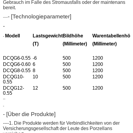
Gebrauch im Falle des Stromausfalls oder der maintenans
bereit.
- [Technologieparameter]
-
---
-
Modell
Lastsgewicht
Bildhöhe
Warentabellenhö
-
(T)
(Millimeter)
(Millimeter)
DCQG6-0.55
-6
500
1200
DCQG6-0.60
6
500
1200
DCQG8-0.55
8
500
1200
DCQG10-
10
500
1200
0.55
DCQG12-
12
500
1200
0.55
--
-
- [Über die Produkte]
----1. Die Produkte werden
für Verbindlichkeiten von der
Versicherungsgesellschaft der Leute des Porzellans