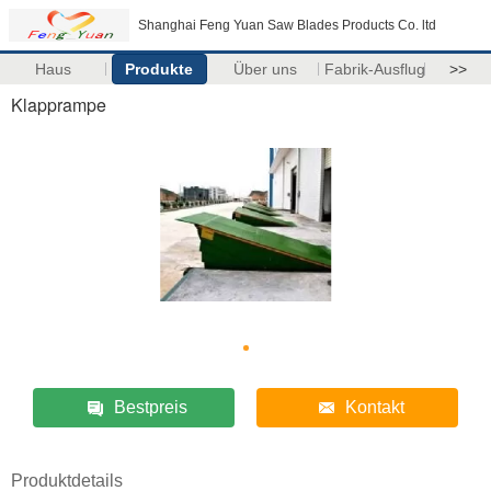
Shanghai Feng Yuan Saw Blades Products Co. ltd
Haus
Produkte
Über uns
Fabrik-Ausflug
>>
Klapprampe
Bestpreis
Kontakt
Produktdetails