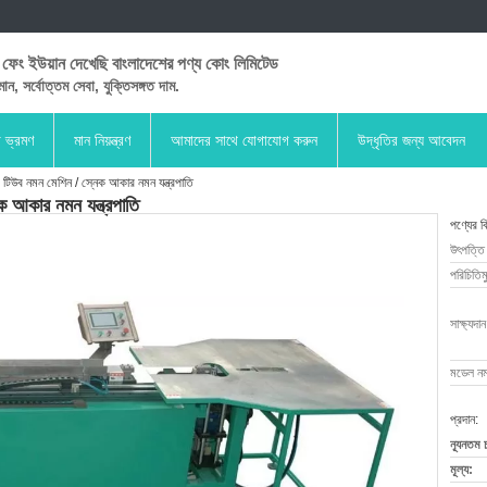
 ফেং ইউয়ান দেখেছি বাংলাদেশের পণ্য কোং লিমিটেড
মান, সর্বোত্তম সেবা, যুক্তিসঙ্গত দাম.
া ভ্রমণ
মান নিয়ন্ত্রণ
আমাদের সাথে যোগাযোগ করুন
উদ্ধৃতির জন্য আবেদন
 টিউব নমন মেশিন / স্নেক আকার নমন যন্ত্রপাতি
ক আকার নমন যন্ত্রপাতি
পণ্যের ব
উৎপত্তি
পরিচিতিম
সাক্ষ্যদান
মডেল নম্
প্রদান:
ন্যূনতম 
মূল্য: