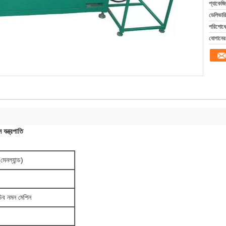
প্যাকেজি
ডেলিভারি
পরিশোধের
যোগানের 
যন্ত্রপাতি
মেনল্যান্ড)
উব নমন মেশিন