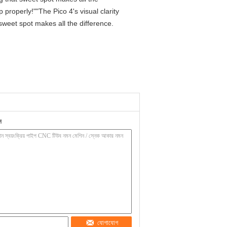
properly!""The Pico 4's visual clarity
 sweet spot makes all the difference.
ন
যোগাযোগ