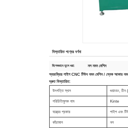
বিস্তারিত পণ্যের বর্ণনা
নল নমন মেশিন
বিশেষভাবে তুলে ধরা:
স্বয়ংক্রিয় পাইপ CNC টিউব নমন মেশিন / স্নেক আকার নমন 
দ্রুত বিস্তারিত:
উৎপত্তি স্থল
গুয়াংডং, চীন (
পরিচিতিমুলক নাম
Kinte
যন্ত্রের প্রকার
পাইপ এবং টি
কাঁচামাল
নল