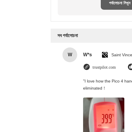
পর্যালোচনা লিখুন
সব পর্যালোচনা
W
W*s
trustpilot.com
"I love how the Pico 4 hand
eliminated！