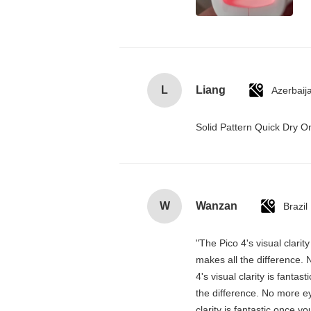
L
Liang
Azerbaij
Solid Pattern Quick Dry
W
Wanzan
Brazil
"The Pico 4's visual clarit
makes all the difference. 
4's visual clarity is fanta
the difference. No more ey
clarity is fantastic once 