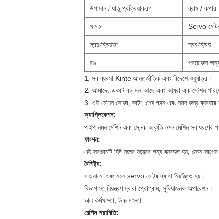
উপাদান / ধাতু প্রক্রিয়াকরণ
ব্রাস / কপার
ক্ষমতা
Servo মোট
স্বয়ংক্রিয়তা
স্বয়ংক্রিয়
রঙ
প্রয়োজন অনুয
1. সব ব্যবসা Kinte আন্তর্জাতিক এবং বিদেশে শুধুমাত্র।
2. আমাদের একটি বড় দল আছে এবং আমরা এক স্টেশন পরিষে
3. এই মেশিন সোজা, কাটা, শেষ গঠন এবং নমন জন্য ব্যবহার 
অ্যাপ্লিকেশন:
পাইপ নমন মেশিন এবং স্নেক আকৃতি নমন মেশিন সব ধরণের পাম
ফাংশন:
এই সরঞ্জামটি হিট নলের যন্ত্রের জন্য ব্যবহৃত হয়, যেমন সাপে
বৈশিষ্ট্য:
খাওয়ানো এবং নমন servo মোটর দ্বারা নিয়ন্ত্রিত হয়।
বিভাগগত নিয়ন্ত্রণ দ্বারা প্রোগ্রাম, সুবিধাজনক অপারেশন।
ভাল কর্মক্ষমতা, উচ্চ দক্ষতা
মেশিন পরামিতি: