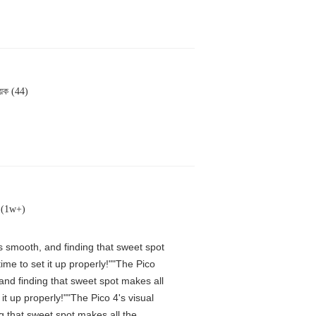
য়ক (44)
ক (1w+)
is smooth, and finding that sweet spot
me to set it up properly!""The Pico
 and finding that sweet spot makes all
t up properly!""The Pico 4's visual
ng that sweet spot makes all the