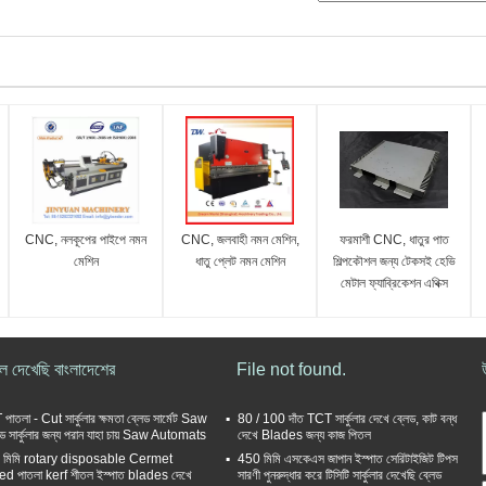
CNC, নলকূপের পাইপে নমন
CNC, জলবাহী নমন মেশিন,
ফরমাশী CNC, ধাতুর পাত
মেশিন
ধাতু প্লেট নমন মেশিন
শিল্পকৌশল জন্য টেকসই হেভি
মেটাল ফ্যাব্রিকেশন এথিক্স
াল দেখেছি বাংলাদেশের
File not found.
পাতলা - Cut সার্কুলার ক্ষমতা ব্লেড সার্মেট Saw
80 / 100 দাঁত TCT সার্কুলার দেখে ব্লেড, কাট বন্ধ
ল্ড সার্কুলার জন্য পরান যাহা চায় Saw Automats
দেখে Blades জন্য কাজ পিতল
 মিমি rotary disposable Cermet
450 মিমি এসকেএস জাপান ইস্পাত সেরিটাইজিট টিপস
ed পাতলা kerf শীতল ইস্পাত blades দেখে
সারণী পুনরুদ্ধার করে টিসিটি সার্কুলার দেখেছি ব্লেড