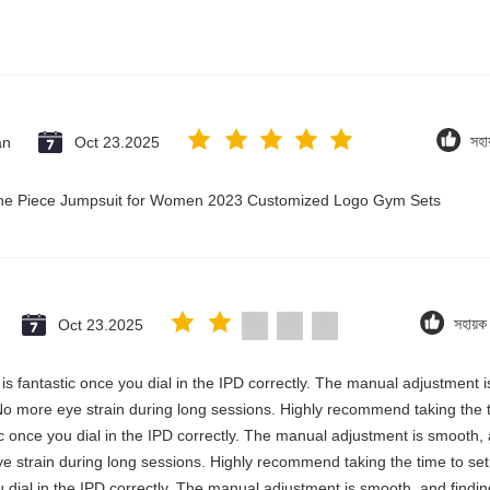
an
Oct 23.2025
সহা
 One Piece Jumpsuit for Women 2023 Customized Logo Gym Sets
Oct 23.2025
সহায়
y is fantastic once you dial in the IPD correctly. The manual adjustment 
No more eye strain during long sessions. Highly recommend taking the ti
stic once you dial in the IPD correctly. The manual adjustment is smooth,
e strain during long sessions. Highly recommend taking the time to set i
you dial in the IPD correctly. The manual adjustment is smooth, and findi