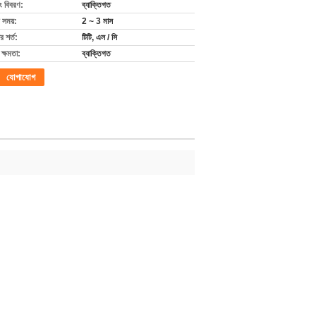
ং বিবরণ:
ব্যাক্তিগত
 সময়:
2 ~ 3 মাস
 শর্ত:
টিটি, এল / সি
ক্ষমতা:
ব্যাক্তিগত
যোগাযোগ