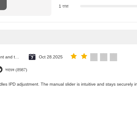
1 তারা
Saint Vincent and the Grenadines
Oct 28.2025
সহায়ক (8987)
les IPD adjustment. The manual slider is intuitive and stays securely in