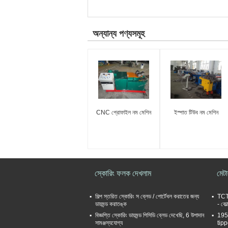
অন্যান্য পণ্যসমূহ
CNC প্রোফাইল নম মেশিন
ইস্পাত টিউব নম মেশিন
স্কোরিং ফলক দেখলাম
মেট
শিল্প স্তরিত স্কোরিং স ব্লেড / পোর্টেবল করাতের জন্য
TCT 
ডায়মন্ড করাতঙ্ক
- কো
বিজ্ঞপ্তি স্কোরিং ডায়মন্ড পিসিডি ব্লেড দেখেছি, 6 উপাদান
195
সামঞ্জস্যযোগ্য
tipp