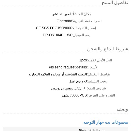
تفاصيل المنتج
مكان المنشأ:
الصين شنتشن
اسم العلامة التجارية:
Fiberroad
إصدار الشهادات:
CE SGS FCC ISO9000
رقم الموديل:
FR-ONU04F + WF
شروط الدفع والشحن
الحد الأدنى لكمية:
1pcs
الأسعار:
Pls send request details
تفاصيل التغليف:
التعبئة القياسية أو محايدة العلامة التجارية
وقت التسليم:
2-3 يوم عمل
شروط الدفع:
L/C, T/T, ويسترن يونيون
القدرة على العرض:
5000PCS/الشهر
وصف
مجموعات بت جهاز التوجيه
مزود الطاقة:
5Vdc