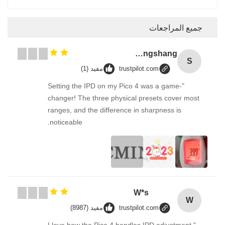
جميع المراجعات
Songshang
S
trustpilot.com
مفيد (1)
"Setting the IPD on my Pico 4 was a game-
changer! The three physical presets cover most
ranges, and the difference in sharpness is
noticeable.
W*s
W
trustpilot.com
مفيد (8987)