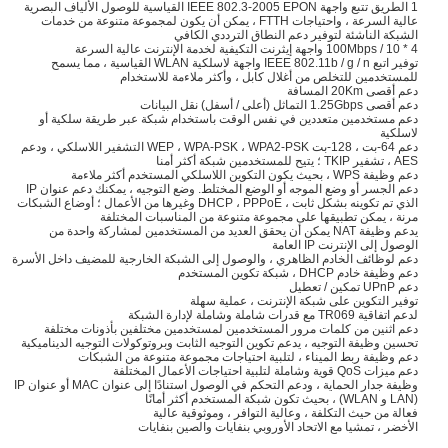
1 الطريق تتبع واجهة IEEE 802.3-2005 EPON القياسية للوصول الألياف البصرية
عالية السرعة ، واحتياجات FTTH ، يمكن أن يكون لمجموعة متنوعة من خدمات
الشبكة الناشئة لتوفير دعم النطاق الترددي الكافي
4 * 10 / 100Mbps واجهة إيثرنت التكيفية لخدمة الإنترنت عالية السرعة
توفير اتبع IEEE 802.11b / g / n واجهة لاسلكية WLAN القياسية ، مما يسمح
للمستخدمين للتخلص من أغلال كابل ، وأكثر ملاءمة للاستخدام
دعم أقصى 20Km المسافة
دعم أقصى 1.25Gbps التماثل (أعلى / أسفل) نقل البيانات
دعم مستخدمين متعددين في نفس الوقت باستخدام شبكة عبر طريقة سلكية أو
لاسلكية
دعم 64-بت ، 128-بت WEP ، WPA-PSK ، WPA2-PSK التشفير اللاسلكي ، ودعم
AES ، تشفير TKIP ؛ يتيح للمستخدمين شبكة أكثر أمنا
دعم وظيفة WPS ، بحيث يكون التكوين اللاسلكي المستخدم أكثر ملاءمة
دعم الجسر أو وضع الموجه أو الوضع المختلط. وضع التوجيه ، يمكنك دعم عنوان IP
الذي تم تكوينه بشكل ثابت ، DHCP ، PPPoE وغيرها من الأعمال ؛ أوضاع الشبكات
مرنة ، يمكن تطبيقها على مجموعة متنوعة من المناسبات المختلفة
يدعم وظيفة NAT يمكن أن يحقق العديد من المستخدمين لمشاركة واحدة من
الوصول إلى الإنترنت IP العامة
دعم لوظائف الخادم الظاهري ، والوصول إلى الشبكة الخارجية للمضيف داخل الأسرة
دعم وظيفة خادم DHCP ، شبكة تكوين المستخدم
دعم UPnP تمكين / تعطيل
توفير التكوين على شبكة الإنترنت ، عملية سهلة
لدعم اتفاقية TR069 مع قدرات شاملة وشاملة لإدارة الشبكة
دعم اثنين من كلمات مرور المستخدمين لمستخدمين مختلفين بأذونات مختلفة
تحسين وظيفة التوجيه ، يدعم تكوين التوجيه الثابت وبروتوكولات التوجيه الديناميكية
دعم وظيفة ربط الميناء ، لتلبية احتياجات مجموعة متنوعة من الشبكات
دعم ميزات QoS قوية وشاملة لتلبية احتياجات الأعمال المختلفة
وظيفة جدار الحماية ، ودعم التحكم في الوصول استنادًا إلى عنوان MAC أو عنوان IP
(LAN و WLAN) ، بحيث تكون شبكة المستخدم أكثر أمانًا
فعالة من حيث التكلفة ، وعالية التوافر ، وموثوقية عالية
الأخضر ، تمشيا مع الاتحاد الأوروبي بنفايات والصين بنفايات