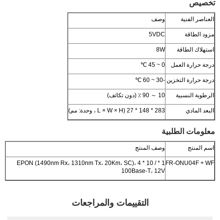
تخصيص
العناصر الفنية
وصف
مزود الطاقة
5VDC
استهلاك الطاقة
8W
درجة حرارة العمل
0 ~ 45 ℃
درجة حرارة التخزين
-30 ~ 60 ℃
الرطوبة النسبية
10 ～ 90 ٪ (دون تكاثف)
البعد المادي
283 * 148 * 27 (L × W × H ، وحدة: مم)
معلومات الطلبية
اسم المنتج
وصف المنتج
1 * EPON (1490nm Rx، 1310nm Tx، 20Km، SC)، 4 * 10 /
FR-ONU04F + WF
100Base-T، 12V
التقييمات والمراجعات