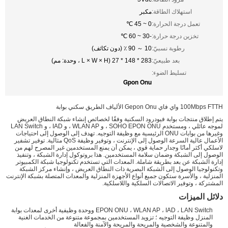
استهلاك الطاقة:
مكبر
تعمل درجة الحرارة:
0 ~ 45 ℃
تخزين درجة حرارة:
-30 ~ 60 ℃
رطوبة نسبيّ:
10 ～ 90 ٪ (دون تكاثف)
بعد طبيعيّ:
283 * 148 * 27 (L × W × H ، وحدة: مم)
تسليط الضوء:
Gpon Onu
100Mbps FTTH واي فاي Gepon Onu الألياف الطريق سكني بوابة
يتم إطلاق منتجات بوابة فيودرود السكنية وفقًا لخصائص إنشاء شبكة النطاق العريض
لموجه عائلي ، ومستخدم SOHO EPON ONU ، و WLAN AP ، و IAD ، و LAN Switch
وغيرها من بوابات ONU الرئيسية مع وظيفة التوجيه. تهدف إلى الوصول إلى احتياجات
الأعمال عالية السرعة الوصول إلى الإنترنت ، وتوفير وظيفة QoS مثالية. توفير تشفير
لاسلكي أكثر أمانًا وجدار حماية قوي ، يمكن أن يمنع المستخدمين غير المصرح لهم من
الوصول إلى الشبكة وضمان سلامة المستخدمين. هذا بروتوكول إدارة الشبكة ، وتنفيذ
إدارة الشبكة عن بعد بطريقة شاملة. المعدات التي تستخدم تكنولوجيا شبكة الكمبيوتر
وتكنولوجيا الوصول إلى الشبكة البصرية ذات النطاق العريض ، وإنشاء مركز الشبكة
المنزلية ، والأسرة ستكون جميع أنواع الأجهزة المنزلية والمعدات المتصلة بشبكة الإنترنت
المشتركة ، وتوفير الاتصالات السلكية واللاسلكية.
دلائل الميزات
EPON ONU ، WLAN AP ، IAD ، LAN Switch ووحدة وظيفية أخرى لمعدات بوابة
المنزل وظيفة التوجيه ؛ تزويد المستخدمين بمجموعة متنوعة من الخدمات الغنية
والمتنوعة والشخصية والمريحة والمريحة والآمنة والفعالة