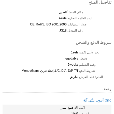
تفاصيل المنتج
مكان المنشأ:
الصين
اسم العلامة التجارية:
Asida
إصدار الشهادات:
CE, RoHS, ISO 9001:2000
رقم الموديل:
JG18
شروط الدفع والشحن
الحد الأدنى لكمية:
1sets
الأسعار:
negotiable
وقت التسليم:
2weeks
شروط الدفع:
L/C, D/A, D/P, T/T, إتحاد غربيّ, MoneyGram
القدرة على العرض:
تفاوض
وصف
Cnc أنبوب يثنّي آلة
اكتب:
آلة قطع الليزر
ليزر قوة:
10W