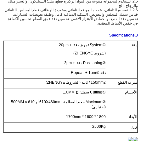
2.5. تستخدم لمجموعة متنوعة من المواد الركيزة قطع، مثل: السيليكون، والسيراميك،
والزجاج، الخ
2.6. التصحيح التلقائي، وتحديد المواقع التلقائي ومتعددة الوظائف قطع المجلس. التلقائي
قياس سمك المجلس والتعويض. السكتة الدماغية كامل وظيفة تعويضات السيارات.
تحسين دقة القطع، وانخفاض الاهتزاز الأفقي. تحسين دقة عمق القطع. تحسين الكفاءة
في خفض الأنماط المعقدة.
3.Specifications
دقة
①System تجهيز دقة: ± 20μm
(شروط ZHENGYE)
②Positioning دقة: ± 3μm
دقة ③Repeat: ± 1μm
سرعة القطع
≥150mm / ثانية (الشروط ZHENGYE)
الأجسام
①Cutting سمك: ≦ 1.0MM
②Maximum حجم المعالجة: 610X460mm أو 610 × 500MM
(اختياري)
الأبعاد
1800 * 1600 * 1700mm
وزن
2500Kg