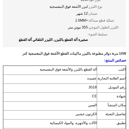
نوع الليزر:
ليزر الأشعة فوق البنفسجية
ضمان:
12 شهر
عمليّة قطع سماكة:
<1.0MM
الليزر الطول الموجي:
355 نيوتن متر
تسليط الضوء:
صغيرة آلة القطع بالليزر، الليزر التلقائي آلة القطع
10W مرنة دوائر مطبوعة بالليزر ماكينات القطع الأشعة فوق البنفسجية كتر
خصائص المنتج:
اكتب
آلة القطع بالليزر والأشعة فوق البنفسجية
اسم العلامة التجارية
عصيده
رقم الموديل
JG18
شهادة
CE
مكان المنشأ
الصين
تفاصيل التعبئة
الكرتون خشبي
تطبيق
الآلات والأجهزة، والمواد الكيميائية