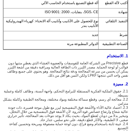
اكتب لآلة القطع
آلة قطع التصنيع باستخدام الحاسب الآلي
شهادة
SGS، CE، بنفايات، ISO 9001: 2000
التنفيذ: التلقائي
نوع للحصول على الأنابيب وأنابيب آلة الانحناء: كهرباء الهيدروليكية
الأنابيب بندر
شرط
جديد
الصناعة التطبيقية
الدوائر المطبوعة مرنة
1. الاستخدام
قطع Precisive من الشركة العامة للفوسفات والعضوية الغشاء الذي يغطي متنها دون
قوالب أو لوحة الحماية. مصدر الليزر ذات الطاقة العالية ومراقبة دقيقة من أشعة الليزر
يمكن أن يحسن من سرعة المعالجة ودقة نتائج المعالجة. وهو يحتوي على جميع وظائف
نفس واحد التي تنتجها LPKF ولكن الثمن هو أقل من ذلك.
2. مميزة
2.1. حقوق الملكية الفكرية المستقلة للبرامج التحكم، واجهة أنسنة، وظائف كاملة وعملية
بسيطة.
2.2. معالجة أي رسم، وقطع سماكة مختلفة ومواد مختلفة، ومعالجة الطبقية وكاملة بشكل
متزامن
2.3. اعتماد عالية الأداء والأشعة فوق البنفسجية ليزر مع طول موجة قصيرة، ذات جودة
عالية شعاع وارتفاع خصائص قوة الذروة. لأن الأشعة فوق البنفسجية من خلال التحلل،
وتبخير بدلا من ذوبان لقطع المواد، بحيث يكاد لا يوجد نتوءات بعد المعالجة، تأثير حراري
صغير، لا الطبقية، والآثار قطع دقيقة، على نحو سلس، جدار حاد.
2.4. عينة ثابتة باستخدام وضع فراغ، دون لوحة حماية مصفوفة ومريحة وتحسين كفاءة
التصنيع.